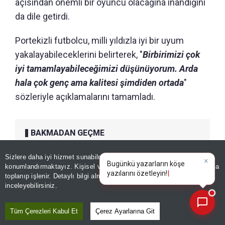
açısından önemli bir oyuncu olacağına inandığını
da dile getirdi.
Portekizli futbolcu, milli yıldızla iyi bir uyum
yakalayabileceklerini belirterek, "
Birbirimizi çok
iyi tamamlayabileceğimizi düşünüyorum. Arda
hala çok genç ama kalitesi şimdiden ortada
"
sözleriyle açıklamalarını tamamladı.
BAKMADAN GEÇME
SPOR
Sizlere daha iyi hizmet sunabilmek adına sitemizde
çerez
Beşiktaş'tan Premier Lig'e
konumlandırmaktayız. Kişisel verileriniz, KVKK ve GDPR kapsamında
×
Bugünkü y
çifte orta saha operasyonu
toplanıp işlenir. Detaylı bilgi almak için
Aydınlatma Metnimizi
📰
Son 30 güne ait haberleri, spor gelişmelerini veya yazar yazılarını sorgulayabilirsiniz.
inceleyebilirsiniz.
Tüm Çerezleri Kabul Et
Çerez Ayarlarına Git
Editör :
ERENAY KOÇKAN
|
Kaynak: TÜRKİYE GAZETESİ