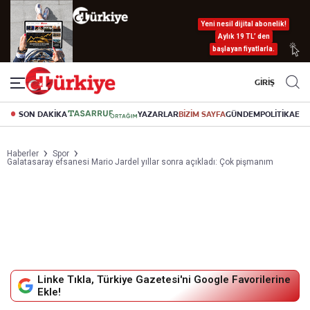
Yeni nesil dijital abonelik!
Aylık 19 TL’ den
başlayan fiyatlarla.
GİRİŞ
SON DAKİKA
YAZARLAR
BİZİM SAYFA
GÜNDEM
POLİTİKA
EK
Haberler
Spor
Galatasaray efsanesi Mario Jardel yıllar sonra açıkladı: Çok pişmanım
Linke Tıkla, Türkiye Gazetesi'ni Google Favorilerine
Ekle!