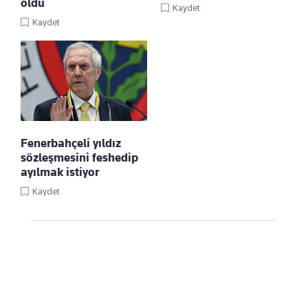
oldu
Kaydet
Kaydet
Fenerbahçeli yıldız
sözleşmesini feshedip
ayılmak istiyor
Kaydet