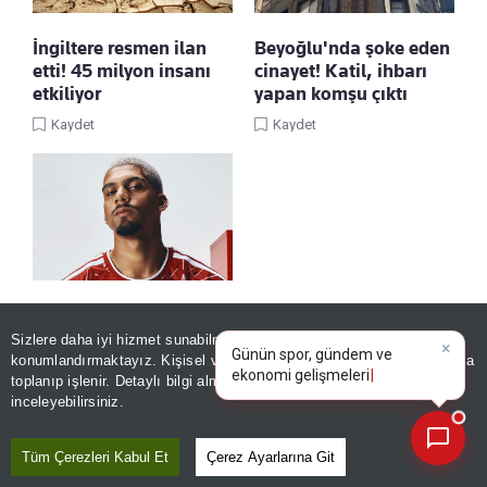
İngiltere resmen ilan
Beyoğlu'nda şoke eden
etti! 45 milyon insanı
cinayet! Katil, ihbarı
etkiliyor
yapan komşu çıktı
Kaydet
Kaydet
Liverpool, Ronald
×
Günün spor, gündem ve
Araujo'yu imza attırdı
Sizlere daha iyi hizmet sunabilmek adına sitemizde
çerez
ekonomi gelişmelerini analiz
konumlandırmaktayız. Kişisel verileriniz, KVKK ve GDPR kapsamında
Kaydet
edin!
toplanıp işlenir. Detaylı bilgi almak için
Aydınlatma Metnimizi
📰
Son 30 güne ait haberleri, spor gelişmelerini veya yazar yazılarını sorgulayabilirsiniz.
inceleyebilirsiniz.
Tüm Çerezleri Kabul Et
Çerez Ayarlarına Git