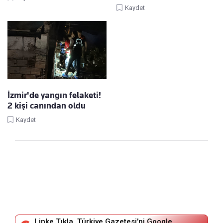
Kaydet
İzmir'de yangın felaketi!
2 kişi canından oldu
Kaydet
Linke Tıkla, Türkiye Gazetesi'ni Google