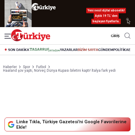
Yeni nesil dijital abonelik!
Aylık 19 TL’ den
başlayan fiyatlarla.
GİRİŞ
SON DAKİKA
YAZARLAR
BİZİM SAYFA
GÜNDEM
POLİTİKA
EK
Haberler
Spor
Futbol
Haaland şov yaptı, Norveç Dünya Kupası biletini kaptı! İtalya fark yedi
Linke Tıkla, Türkiye Gazetesi'ni Google Favorilerine
Ekle!