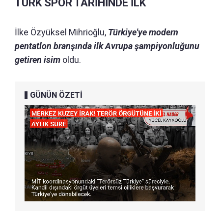
TÜRK SPOR TARİHİNDE İLK
İlke Özyüksel Mihrioğlu,
Türkiye'ye modern
pentatlon branşında ilk Avrupa şampiyonluğunu
getiren isim
oldu.
GÜNÜN ÖZETİ