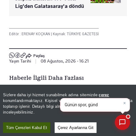
Lig'den Galatasaray'a döndü
Editör :
ERENAY KOÇKAN
|
Kaynak: TÜRKİYE GAZETESİ
Paylaş
Yayın Tarihi
|
08 Ağustos, 2026 - 16:21
Haberle İlgili Daha Fazlası
Spor
×
Günün spor, gündem ve
Sizlere daha iyi hizmet sunabilmek adına sitemizde
çerez
ekonomi gelişmelerini analiz
konumlandırmaktayız. Kişisel verileriniz, KVKK ve GDPR kapsamında
edin!
toplanıp işlenir. Detaylı bilgi almak için
Aydınlatma Metnimizi
📰
Son 30 güne ait haberleri, spor gelişmelerini veya yazar yazılarını sorgulayabilirsiniz.
inceleyebilirsiniz.
Bizi Takip Edin
Tüm Çerezleri Kabul Et
Çerez Ayarlarına Git