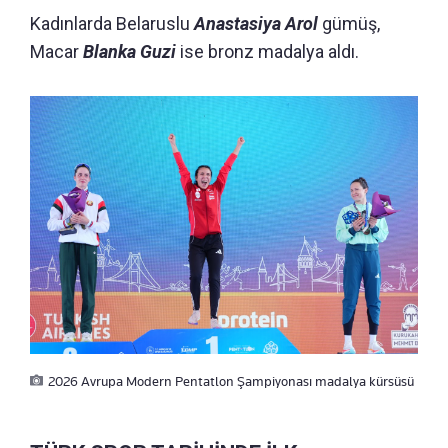
Kadınlarda Belaruslu
Anastasiya Arol
gümüş,
Macar
Blanka Guzi
ise bronz madalya aldı.
2026 Avrupa Modern Pentatlon Şampiyonası madalya kürsüsü