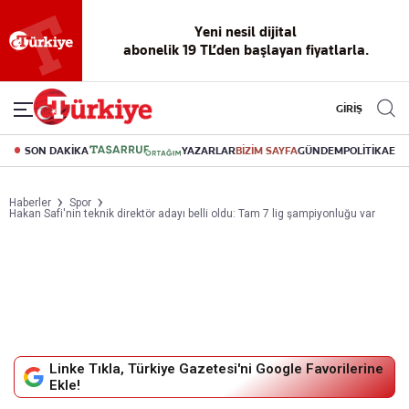
Yeni nesil dijital
abonelik 19 TL’den başlayan fiyatlarla.
GİRİŞ
SON DAKİKA
YAZARLAR
BİZİM SAYFA
GÜNDEM
POLİTİKA
EK
Haberler
Spor
Hakan Safi'nin teknik direktör adayı belli oldu: Tam 7 lig şampiyonluğu var
Linke Tıkla, Türkiye Gazetesi'ni Google Favorilerine
Ekle!