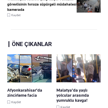
görevlisinin hırsıza süpürgeli müdahalesi
kamerada
Kaydet
ÖNE ÇIKANLAR
Afyonkarahisar'da
Malatya'da yaşlı
zincirleme facia
yolcular arasında
yumruklu kavga!
Kaydet
Kaydet