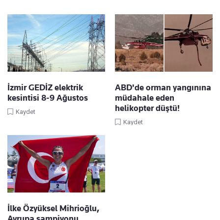
İzmir GEDİZ elektrik
ABD'de orman yangınına
kesintisi 8-9 Ağustos
müdahale eden
helikopter düştü!
Kaydet
Kaydet
İlke Özyüksel Mihrioğlu,
Avrupa şampiyonu