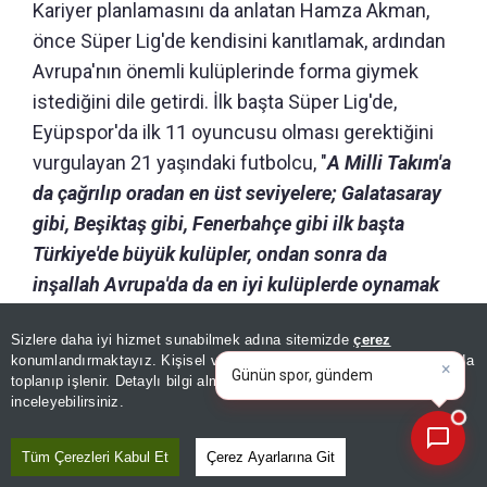
Kariyer planlamasını da anlatan Hamza Akman,
önce Süper Lig'de kendisini kanıtlamak, ardından
Avrupa'nın önemli kulüplerinde forma giymek
istediğini dile getirdi. İlk başta Süper Lig'de,
Eyüpspor'da ilk 11 oyuncusu olması gerektiğini
vurgulayan 21 yaşındaki futbolcu, "
A Milli Takım'a
da çağrılıp oradan en üst seviyelere; Galatasaray
gibi, Beşiktaş gibi, Fenerbahçe gibi ilk başta
Türkiye'de büyük kulüpler, ondan sonra da
inşallah Avrupa'da da en iyi kulüplerde oynamak
istiyorum. Her zaman hedefimi en büyük yerlerde
×
Günün spor, gündem ve
Sizlere daha iyi hizmet sunabilmek adına sitemizde
çerez
tutuyorum
" şeklinde konuştu.
ekonomi gelişmelerini analiz
konumlandırmaktayız. Kişisel verileriniz, KVKK ve GDPR kapsamında
edin!
|
toplanıp işlenir. Detaylı bilgi almak için
Aydınlatma Metnimizi
📰
Son 30 güne ait haberleri, spor gelişmelerini veya yazar yazılarını sorgulayabilirsiniz.
"GALATASARAY BENİM İÇİN HER ZAMAN
inceleyebilirsiniz.
BİR ADIM ÖNDE"
Tüm Çerezleri Kabul Et
Çerez Ayarlarına Git