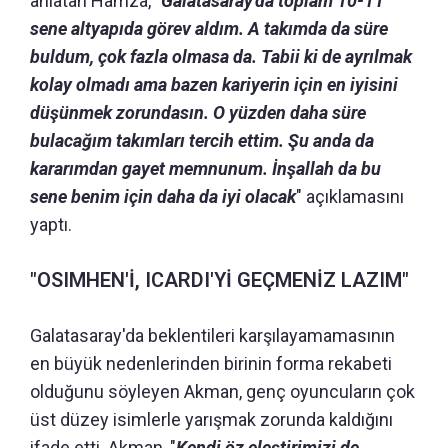
anlatan Hamza, "
Galatasaray'da toplam 10-11
sene altyapıda görev aldım. A takımda da süre
buldum, çok fazla olmasa da. Tabii ki de ayrılmak
kolay olmadı ama bazen kariyerin için en iyisini
düşünmek zorundasın. O yüzden daha süre
bulacağım takımları tercih ettim. Şu anda da
kararımdan gayet memnunum. İnşallah da bu
sene benim için daha da iyi olacak
" açıklamasını
yaptı.
"OSIMHEN'İ, ICARDI'Yİ GEÇMENİZ LAZIM"
Galatasaray'da beklentileri karşılayamamasının
en büyük nedenlerinden birinin forma rekabeti
olduğunu söyleyen Akman, genç oyuncuların çok
üst düzey isimlerle yarışmak zorunda kaldığını
ifade etti. Akman, "
Kendi öz eleştirimizi de