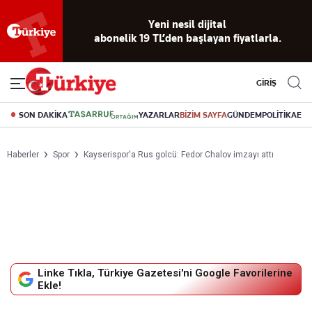
Yeni nesil dijital
abonelik 19 TL’den başlayan fiyatlarla.
GİRİŞ
SON DAKİKA
YAZARLAR
BİZİM SAYFA
GÜNDEM
POLİTİKA
EK
Haberler
Spor
Kayserispor'a Rus golcü: Fedor Chalov imzayı attı
Linke Tıkla, Türkiye Gazetesi'ni Google Favorilerine
Ekle!