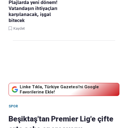
Plajlarda yeni dönem!
Vatandaşın ihtiyaçları
karşılanacak, işgal
bitecek
Kaydet
Linke Tıkla, Türkiye Gazetesi'ni Google
Favorilerine Ekle!
SPOR
Beşiktaş'tan Premier Lig'e çifte