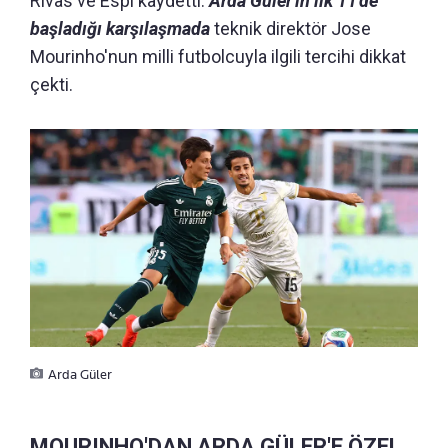
Rivas ve Espi kaydetti.
Arda Güler'in ilk 11'de
başladığı karşılaşmada
teknik direktör Jose
Mourinho'nun milli futbolcuyla ilgili tercihi dikkat
çekti.
Arda Güler
MOURINHO'DAN ARDA GÜLER'E ÖZEL