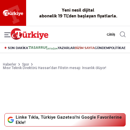
Reklamsız
56 yıllık
Akıllı haber
Eski gazeteleri
Yazarlarla
okuma
dijital arşiv
asistanı
indirme
canlı soru
deneyimi
cevap
GİRİŞ
SON DAKİKA
YAZARLAR
BİZİM SAYFA
GÜNDEM
POLİTİKA
EK
Haberler
Spor
Mısır Teknik Direktörü Hassan'dan Filistin mesajı: İnsanlık ölüyor!
Linke Tıkla, Türkiye Gazetesi'ni Google Favorilerine
Ekle!