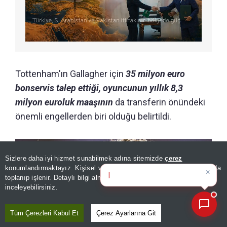
Tottenham'ın Gallagher için
35 milyon euro
bonservis talep ettiği, oyuncunun yıllık 8,3
milyon euroluk maaşının
da transferin önündeki
önemli engellerden biri olduğu belirtildi.
Sizlere daha iyi hizmet sunabilmek adına sitemizde
çerez
×
Bugünün öne çıkan manşetleri
konumlandırmaktayız. Kişisel verileriniz, KVKK ve GDPR kapsamında
ve gelişme
|
toplanıp işlenir. Detaylı bilgi almak için
Aydınlatma Metnimizi
📰
Son 30 güne ait haberleri, spor gelişmelerini veya yazar yazılarını sorgulayabilirsiniz.
inceleyebilirsiniz.
Tüm Çerezleri Kabul Et
Çerez Ayarlarına Git