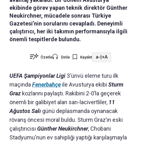
ekibinde görev yapan teknik direktör Günther
Neukirchner, mücadele sonrası Türkiye
Gazetesi’nin sorularını cevapladı. Deneyimli
çalıştırıcı, her iki takımın performansıyla ilgili
önemli tespitlerde bulundu.
a-
|
+A
Özetle
Dinle
Kaydet
UEFA Şampiyonlar Ligi
3'ünvü eleme turu ilk
maçında
Fenerbahçe
ile Avusturya ekibi
Sturm
Graz
kozlarını paylaştı. Rakibini 2-0’la geçerek
önemli bir galibiyet alan sarı-lacivertliler,
11
Ağustos Salı
günü deplasmanda oynanacak
rövanş öncesi moral buldu. Sturm Graz’ın eski
çalıştırıcısı
Günther Neukirchner
, Chobani
Stadyumu'nun ev sahipliği yaptığı karşılaşmayla