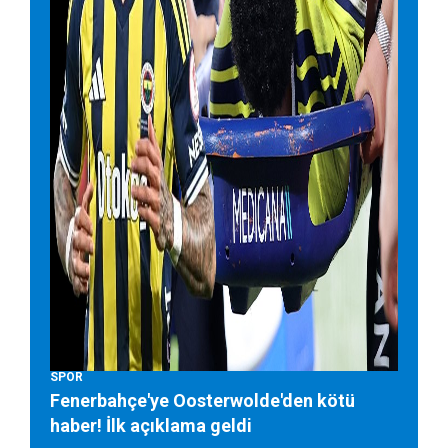
SPOR
Fenerbahçe'ye Oosterwolde'den kötü
haber! İlk açıklama geldi