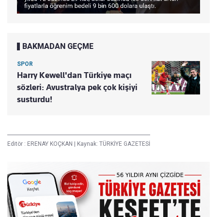
BAKMADAN GEÇME
SPOR
Harry Kewell'dan Türkiye maçı
sözleri: Avustralya pek çok kişiyi
susturdu!
Editör :
ERENAY KOÇKAN
|
Kaynak: TÜRKİYE GAZETESİ