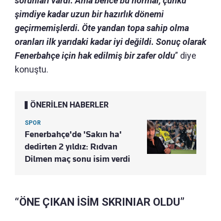
sorunları vardı. Ama bence bu normal, çünkü
şimdiye kadar uzun bir hazırlık dönemi
geçirmemişlerdi. Öte yandan topa sahip olma
oranları ilk yarıdaki kadar iyi değildi. Sonuç olarak
Fenerbahçe için hak edilmiş bir zafer oldu
” diye
konuştu.
ÖNERİLEN HABERLER
SPOR
Fenerbahçe'de 'Sakın ha'
dedirten 2 yıldız: Rıdvan
Dilmen maç sonu isim verdi
“ÖNE ÇIKAN İSİM SKRINIAR OLDU”