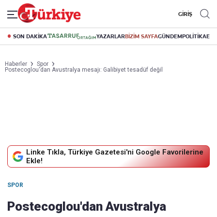
GİRİŞ
SON DAKİKA
YAZARLAR
BİZİM SAYFA
GÜNDEM
POLİTİKA
EK
Haberler
Spor
Postecoglou'dan Avustralya mesajı: Galibiyet tesadüf değil
Linke Tıkla, Türkiye Gazetesi'ni Google Favorilerine
Ekle!
SPOR
Postecoglou'dan Avustralya