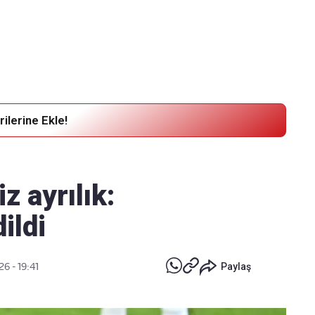
Haber Verin
Editör masamıza bilgi ve materyal
göndermek için
tıklayın
ilerine Ekle!
z ayrılık:
ildi
26 - 19:41
Paylaş