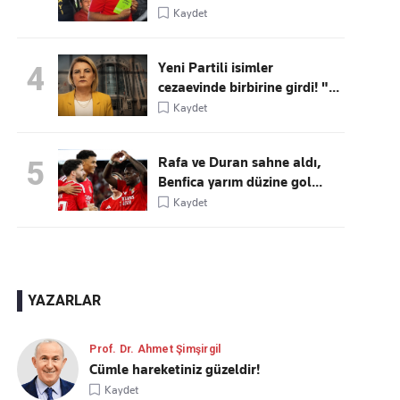
Kaydet
Yeni Partili isimler
4
cezaevinde birbirine girdi! "...
Kaydet
Rafa ve Duran sahne aldı,
5
Benfica yarım düzine gol...
Kaydet
YAZARLAR
Prof. Dr. Ahmet Şimşirgil
Cümle hareketiniz güzeldir!
Kaydet