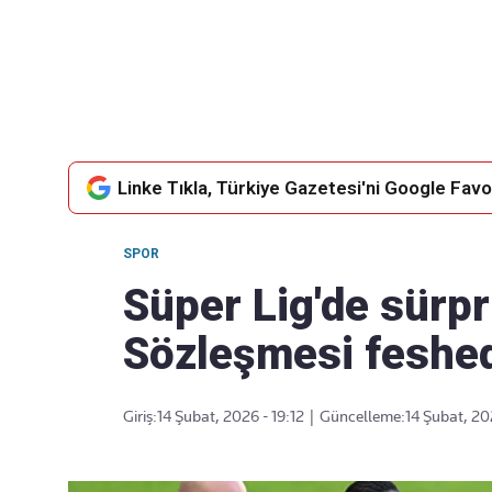
Takip Edin
Favori mecralarınızda haber
akışımıza ulaşın
Linke Tıkla, Türkiye Gazetesi'ni Google Favor
SPOR
Süper Lig'de sürpri
Sözleşmesi feshed
Giriş:
14 Şubat, 2026 - 19:12
|
Güncelleme:
14 Şubat, 20