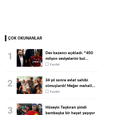
Kaçırmayın
Ücretsiz üye olun, gündemi
şekillendiren gelişmeleri önce siz duyun
ÇOK OKUNANLAR
Dev kazancı açıkladı: "450
1
milyon seviyelerini bul...
Kaydet
34 yıl sonra evlat sahibi
2
olmuşlardı! Meğer mahall...
Kaydet
Hüseyin Taşkıran şimdi
3
bambaşka bir hayat yaşıyor