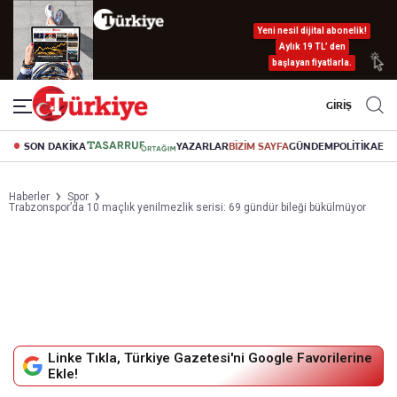
Yeni nesil dijital abonelik!
Aylık 19 TL’ den
başlayan fiyatlarla.
GİRİŞ
SON DAKİKA
YAZARLAR
BİZİM SAYFA
GÜNDEM
POLİTİKA
EK
Haberler
Spor
Trabzonspor’da 10 maçlık yenilmezlik serisi: 69 gündür bileği bükülmüyor
Linke Tıkla, Türkiye Gazetesi'ni Google Favorilerine
Ekle!