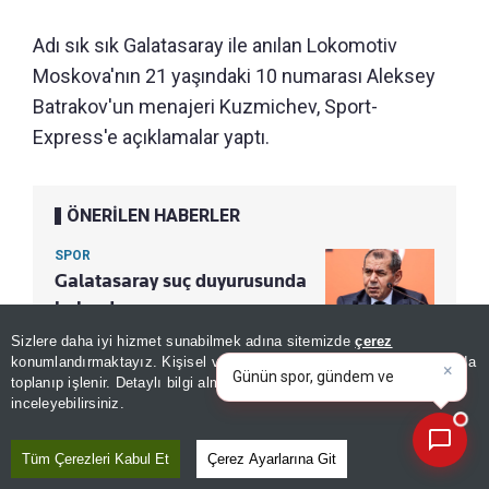
Adı sık sık Galatasaray ile anılan Lokomotiv
Moskova'nın 21 yaşındaki 10 numarası Aleksey
Batrakov'un menajeri Kuzmichev, Sport-
Express'e açıklamalar yaptı.
ÖNERİLEN HABERLER
SPOR
Galatasaray suç duyurusunda
bulundu
×
Günün spor, gündem ve
Sizlere daha iyi hizmet sunabilmek adına sitemizde
çerez
ekonomi gelişmelerini analiz
konumlandırmaktayız. Kişisel verileriniz, KVKK ve GDPR kapsamında
edin!
toplanıp işlenir. Detaylı bilgi almak için
Aydınlatma Metnimizi
📰
Son 30 güne ait haberleri, spor gelişmelerini veya yazar yazılarını sorgulayabilirsiniz.
KOMİSYON İDDİALARI HAKKINDA
inceleyebilirsiniz.
Tüm Çerezleri Kabul Et
Çerez Ayarlarına Git
7 milyon avro komisyon istediklerine dair çıkan