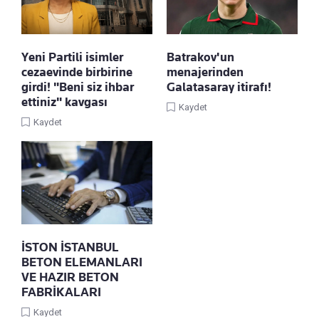
Yeni Partili isimler
Batrakov'un
cezaevinde birbirine
menajerinden
girdi! "Beni siz ihbar
Galatasaray itirafı!
ettiniz" kavgası
Kaydet
Kaydet
İSTON İSTANBUL
BETON ELEMANLARI
VE HAZIR BETON
FABRİKALARI
Kaydet