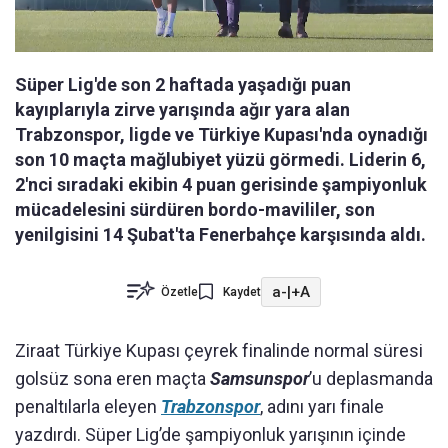
Süper Lig'de son 2 haftada yaşadığı puan
kayıplarıyla zirve yarışında ağır yara alan
Trabzonspor, ligde ve Türkiye Kupası'nda oynadığı
son 10 maçta mağlubiyet yüzü görmedi. Liderin 6,
2'nci sıradaki ekibin 4 puan gerisinde şampiyonluk
mücadelesini sürdüren bordo-mavililer, son
yenilgisini 14 Şubat'ta Fenerbahçe karşısında aldı.
a-
|
+A
Özetle
Kaydet
Ziraat Türkiye Kupası çeyrek finalinde normal süresi
golsüz sona eren maçta
Samsunspor
’u deplasmanda
penaltılarla eleyen
Trabzonspor
, adını yarı finale
yazdırdı. Süper Lig’de şampiyonluk yarışının içinde