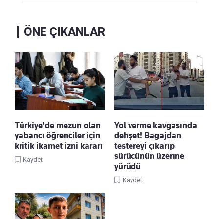
ÖNE ÇIKANLAR
Türkiye'de mezun olan
Yol verme kavgasında
yabancı öğrenciler için
dehşet! Bagajdan
kritik ikamet izni kararı
testereyi çıkarıp
sürücünün üzerine
Kaydet
yürüdü
Kaydet