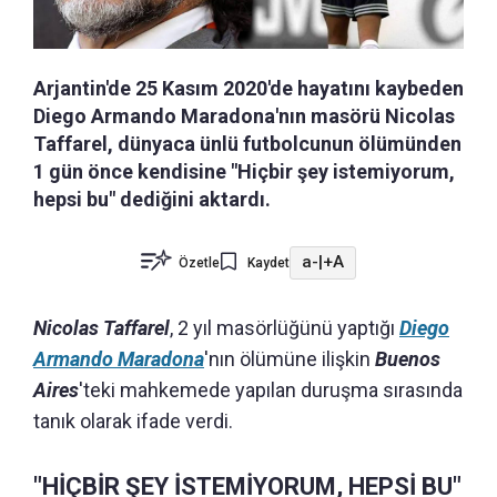
Arjantin'de 25 Kasım 2020'de hayatını kaybeden
Diego Armando Maradona'nın masörü Nicolas
Taffarel, dünyaca ünlü futbolcunun ölümünden
1 gün önce kendisine "Hiçbir şey istemiyorum,
hepsi bu" dediğini aktardı.
a-
|
+A
Özetle
Kaydet
Nicolas Taffarel
, 2 yıl masörlüğünü yaptığı
Diego
Armando Maradona
'nın ölümüne ilişkin
Buenos
Aires
'teki mahkemede yapılan duruşma sırasında
tanık olarak ifade verdi.
"HİÇBİR ŞEY İSTEMİYORUM, HEPSİ BU"