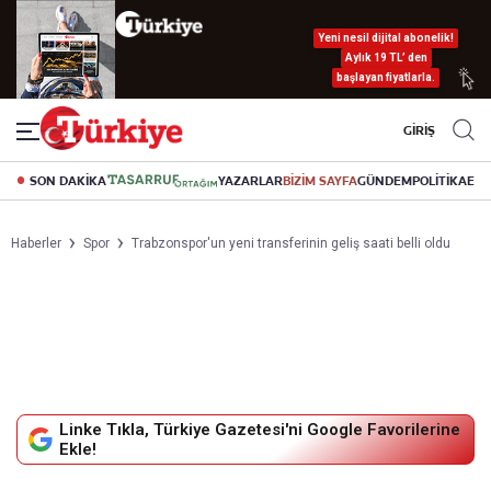
Yeni nesil dijital abonelik!
Aylık 19 TL’ den
başlayan fiyatlarla.
GİRİŞ
SON DAKİKA
YAZARLAR
BİZİM SAYFA
GÜNDEM
POLİTİKA
EK
Haberler
Spor
Trabzonspor'un yeni transferinin geliş saati belli oldu
Linke Tıkla, Türkiye Gazetesi'ni Google Favorilerine
Ekle!