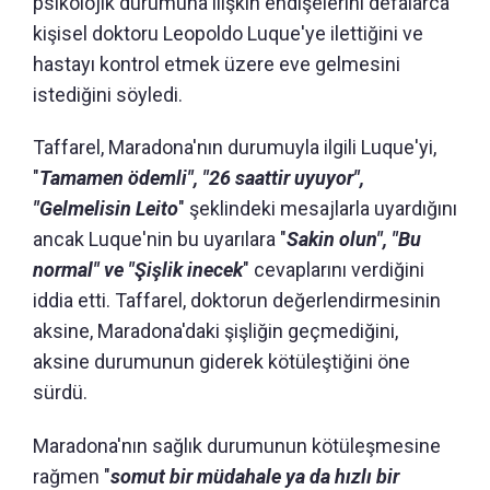
psikolojik durumuna ilişkin endişelerini defalarca
kişisel doktoru Leopoldo Luque'ye ilettiğini ve
hastayı kontrol etmek üzere eve gelmesini
istediğini söyledi.
Taffarel, Maradona'nın durumuyla ilgili Luque'yi,
"
Tamamen ödemli", "26 saattir uyuyor",
"Gelmelisin Leito
" şeklindeki mesajlarla uyardığını
ancak Luque'nin bu uyarılara "
Sakin olun", "Bu
normal" ve "Şişlik inecek
" cevaplarını verdiğini
iddia etti. Taffarel, doktorun değerlendirmesinin
aksine, Maradona'daki şişliğin geçmediğini,
aksine durumunun giderek kötüleştiğini öne
sürdü.
Maradona'nın sağlık durumunun kötüleşmesine
rağmen "
somut bir müdahale ya da hızlı bir