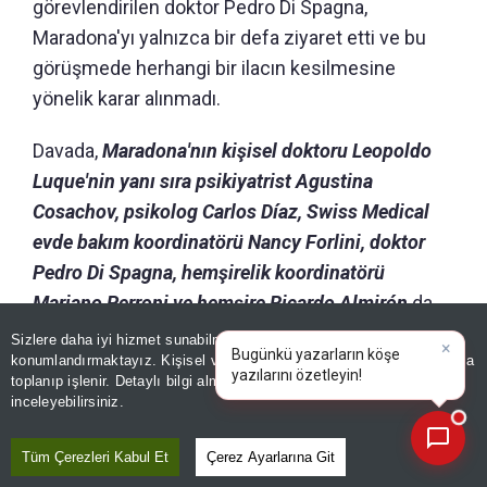
görevlendirilen doktor Pedro Di Spagna,
Maradona'yı yalnızca bir defa ziyaret etti ve bu
görüşmede herhangi bir ilacın kesilmesine
yönelik karar alınmadı.
Davada,
Maradona'nın kişisel doktoru Leopoldo
Luque'nin yanı sıra psikiyatrist Agustina
Cosachov, psikolog Carlos Díaz, Swiss Medical
evde bakım koordinatörü Nancy Forlini, doktor
Pedro Di Spagna, hemşirelik koordinatörü
Mariano Perroni ve hemşire Ricardo Almirón
da
"olası kastla adam öldürme" suçlamasıyla
Sizlere daha iyi hizmet sunabilmek adına sitemizde
çerez
konumlandırmaktayız. Kişisel verileriniz, KVKK ve GDPR kapsamında
yargılanıyor.
×
Bugün
|
toplanıp işlenir. Detaylı bilgi almak için
Aydınlatma Metnimizi
📰
Son 30 güne ait haberleri, spor gelişmelerini veya yazar yazılarını sorgulayabilirsiniz.
inceleyebilirsiniz.
Maradona'ya yapılan otopsinin ön raporunda, eski
futbolcunun uyurken "
kronik kalp yetmezliğine
Tüm Çerezleri Kabul Et
Çerez Ayarlarına Git
bağlı akut akciğer ödemi
" nedeniyle hayatını