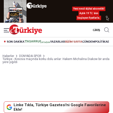
Yeni nesil dijital abonelik!
Aylık 19 TL’ den
başlayan fiyatlarla.
GİRİŞ
SON DAKİKA
YAZARLAR
BİZİM SAYFA
GÜNDEM
POLİTİKA
EK
Haberler
DÜNYADA SPOR
Türkiye - Kosova maçında korku dolu anlar: Hakem Michalina Diakow bir anda
yere yığıldı
Linke Tıkla, Türkiye Gazetesi'ni Google Favorilerine
Ekle!