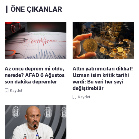
ÖNE ÇIKANLAR
Az önce deprem mi oldu,
Altın yatırımcıları dikkat!
nerede? AFAD 6 Ağustos
Uzman isim kritik tarihi
son dakika depremler
verdi: Bu veri her şeyi
değiştirebilir
Kaydet
Kaydet