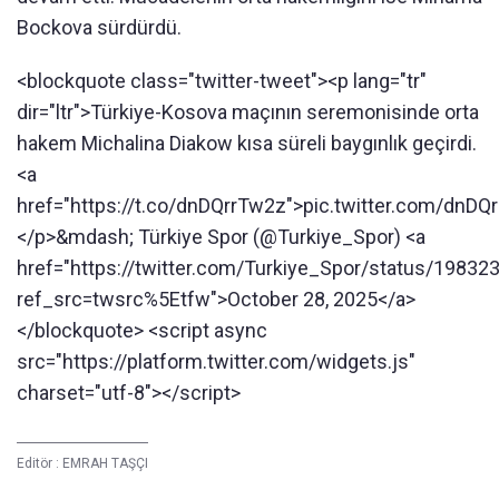
Bockova sürdürdü.
<blockquote class="twitter-tweet"><p lang="tr"
dir="ltr">Türkiye-Kosova maçının seremonisinde orta
hakem Michalina Diakow kısa süreli baygınlık geçirdi.
<a
href="https://t.co/dnDQrrTw2z">pic.twitter.com/dnDQ
</p>&mdash; Türkiye Spor (@Turkiye_Spor) <a
href="https://twitter.com/Turkiye_Spor/status/198
ref_src=twsrc%5Etfw">October 28, 2025</a>
</blockquote> <script async
src="https://platform.twitter.com/widgets.js"
charset="utf-8"></script>
Editör :
EMRAH TAŞÇI