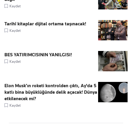
Kaydet
Tarihî kitaplar dijital ortama taşınacak!
Kaydet
BES YATIRIMCISININ YANILGISI!
Kaydet
Elon Musk’ın roketi kontrolden çıktı, Ay'da 5
katlı bina büyüklüğünde delik açacak! Dünya
etkilenecek mi?
Kaydet