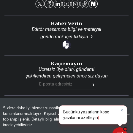
Reklam Ver
Haber Verin
Editör masamıza bilgi ve materyal
göndermek için
tıklayın
Kaçırmayın
Ücretsiz üye olun, gündemi
şekillendiren gelişmeleri önce siz duyun
Son Dakika
Site Haritası
RSS
KVKK Aydınlatma Metni
Sizlere daha iyi hizmet sunabilmek adına sitemizde
çerez
×
Gizlilik Politikası
Çerez Politikası
Bugünkü yazarların köşe
konumlandırmaktayız. Kişisel verileriniz, KVKK ve GDPR kapsamında
yazılarını özetleyin!
|
toplanıp işlenir. Detaylı bilgi almak için
Aydınlatma Metnimizi
📰
Son 30 güne ait haberleri, spor gelişmelerini veya yazar yazılarını sorgulayabilirsiniz.
© 2026 İhlas Medya Grubu. Tüm Hakları Saklıdır
inceleyebilirsiniz.