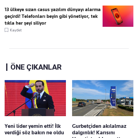
13 ülkeye sızan casus yazılım dünyayı alarma
geçirdi! Telefonları beyin gibi yönetiyor, tek
tıkla her şeyi siliyor
Kaydet
ÖNE ÇIKANLAR
Yeni lider yemin etti! İlk
Gurbetçiden akılalmaz
verdiği söz bakın ne oldu
dalgınlık! Karısını