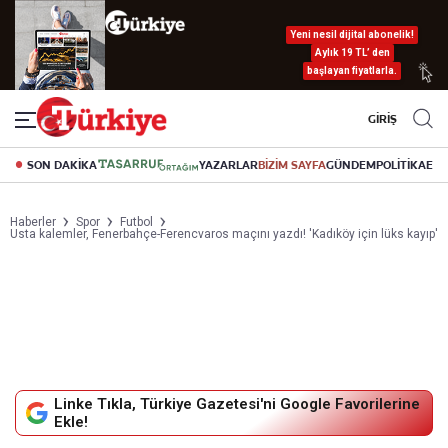
Yeni nesil dijital abonelik!
Aylık 19 TL’ den
başlayan fiyatlarla.
GİRİŞ
SON DAKİKA
YAZARLAR
BİZİM SAYFA
GÜNDEM
POLİTİKA
EK
Haberler
Spor
Futbol
Usta kalemler, Fenerbahçe-Ferencvaros maçını yazdı! 'Kadıköy için lüks kayıp'
Linke Tıkla, Türkiye Gazetesi'ni Google Favorilerine
Ekle!