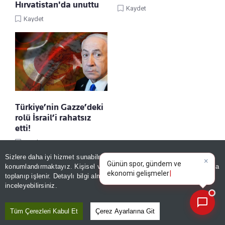
Hırvatistan'da unuttu
Kaydet
Kaydet
Türkiye’nin Gazze’deki
rolü İsrail’i rahatsız
etti!
Kaydet
×
Günün spor, gündem ve
Sizlere daha iyi hizmet sunabilmek adına sitemizde
çerez
ekonomi gelişmelerini analiz
konumlandırmaktayız. Kişisel verileriniz, KVKK ve GDPR kapsamında
edin!
toplanıp işlenir. Detaylı bilgi almak için
Aydınlatma Metnimizi
📰
Son 30 güne ait haberleri, spor gelişmelerini veya yazar yazılarını sorgulayabilirsiniz.
inceleyebilirsiniz.
Tüm Çerezleri Kabul Et
Çerez Ayarlarına Git