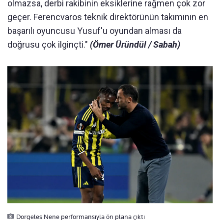
olmazsa, derbi rakibinin eksiklerine rağmen çok zor
geçer. Ferencvaros teknik direktörünün takımının en
başarılı oyuncusu Yusuf'u oyundan alması da
doğrusu çok ilginçti."
(Ömer Üründül / Sabah)
Dorgeles Nene performansıyla ön plana çıktı