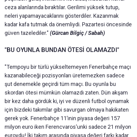
ceza alanlarında bıraktılar. Gerilimi yüksek tutup,
neleri yapamayacaklarını gösterdiler. Kazanmak
kadar kafa tutmak da önemliydi. Pazartesi öncesinde
güven tazelediler."
(Gürcan Bilgiç / Sabah)
"BU OYUNLA BUNDAN ÖTESİ OLAMAZDI"
"Tempoyu bir türlü yükseltemeyen Fenerbahçe maçı
kazanabileceği pozisyonları üretemezken sadece
şut denemekle geçirdi tüm maçı. Bu oyunla bu
skordan ötesi mümkün olamazdı zaten. Dün akşam
bir kez daha gördük ki, iyi ve düzenli futbol oynamak
için bizdeki takımlar gibi savurgan olmaya hakikaten
gerek yok. Fenerbahçe 11’inin piyasa değeri 157
milyon euro iken Ferencvaros'unki sadece 21 milyon
euroydu! İki takım arasında piyasa değeri farkı kadar