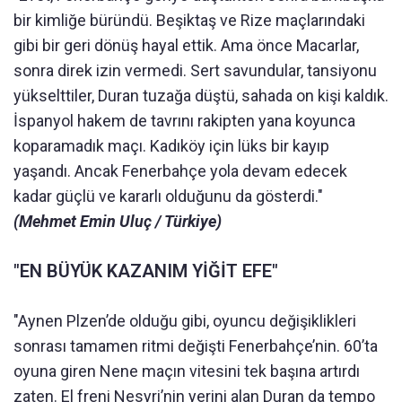
bir kimliğe büründü. Beşiktaş ve Rize maçlarındaki
gibi bir geri dönüş hayal ettik. Ama önce Macarlar,
sonra direk izin vermedi. Sert savundular, tansiyonu
yükselttiler, Duran tuzağa düştü, sahada on kişi kaldık.
İspanyol hakem de tavrını rakipten yana koyunca
koparamadık maçı. Kadıköy için lüks bir kayıp
yaşandı. Ancak Fenerbahçe yola devam edecek
kadar güçlü ve kararlı olduğunu da gösterdi."
(Mehmet Emin Uluç / Türkiye)
"EN BÜYÜK KAZANIM YİĞİT EFE"
"Aynen Plzen’de olduğu gibi, oyuncu değişiklikleri
sonrası tamamen ritmi değişti Fenerbahçe’nin. 60’ta
oyuna giren Nene maçın vitesini tek başına artırdı
zaten. El freni Nesyri’nin yerini alan Duran da tempo