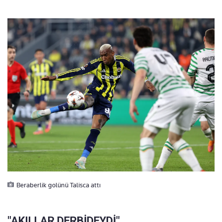
Beraberlik golünü Talisca attı
"AKILLAR DERBİDEYDİ"