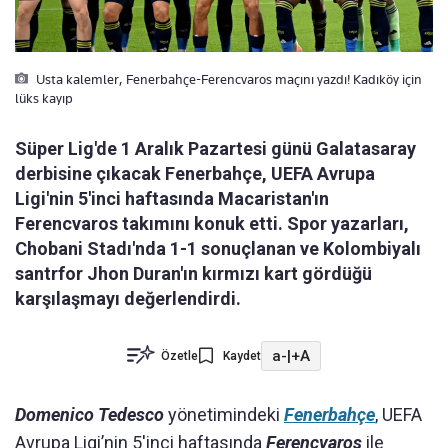
Usta kalemler, Fenerbahçe-Ferencvaros maçını yazdı! Kadıköy için
lüks kayıp
Süper Lig'de 1 Aralık Pazartesi günü Galatasaray
derbisine çıkacak Fenerbahçe, UEFA Avrupa
Ligi'nin 5'inci haftasında Macaristan'ın
Ferencvaros takımını konuk etti. Spor yazarları,
Chobani Stadı'nda 1-1 sonuçlanan ve Kolombiyalı
santrfor Jhon Duran'ın kırmızı kart gördüğü
karşılaşmayı değerlendirdi.
a-
|
+A
Özetle
Kaydet
Domenico Tedesco
yönetimindeki
Fenerbahçe
, UEFA
Avrupa Ligi’nin 5'inci haftasında
Ferencvaros
ile