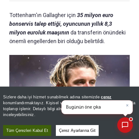
Tottenham'ın Gallagher için
35 milyon euro
bonservis talep ettiği, oyuncunun yıllık 8,3
milyon euroluk maaşının
da transferin önündeki
önemli engellerden biri olduğu belirtildi.
Sizlere daha iyi hizmet sunabilmek adına sitemizde
çerez
×
Bugünün öne çıkan manşetleri
konumlandırmaktayız. Kişisel verileriniz, KVKK ve GDPR kapsamında
ve gelişmeleri neler?
|
toplanıp işlenir. Detaylı bilgi almak için
Aydınlatma Metnimizi
📰
Son 30 güne ait haberleri, spor gelişmelerini veya yazar yazılarını sorgulayabilirsiniz.
inceleyebilirsiniz.
Tüm Çerezleri Kabul Et
Çerez Ayarlarına Git
Tottenham'da oynayan Conor Gallagher