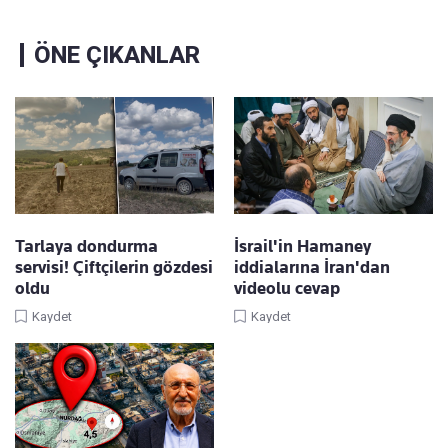
ÖNE ÇIKANLAR
Tarlaya dondurma
İsrail'in Hamaney
servisi! Çiftçilerin gözdesi
iddialarına İran'dan
oldu
videolu cevap
Kaydet
Kaydet