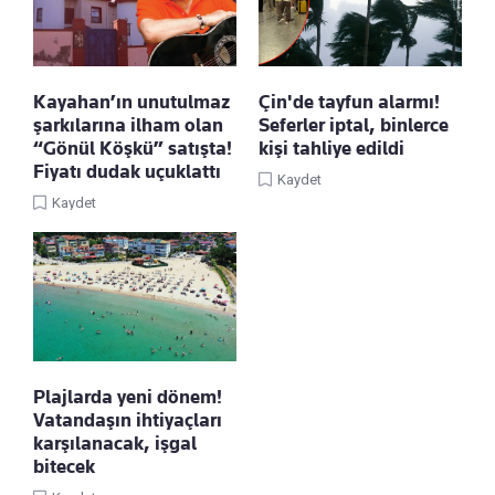
Kayahan’ın unutulmaz
Çin'de tayfun alarmı!
şarkılarına ilham olan
Seferler iptal, binlerce
“Gönül Köşkü” satışta!
kişi tahliye edildi
Fiyatı dudak uçuklattı
Kaydet
Kaydet
Plajlarda yeni dönem!
Vatandaşın ihtiyaçları
karşılanacak, işgal
bitecek