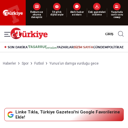
Reklamsız
56 yıllık
Akıllı haber
Eski gazeteleri
Yazarlarla
okuma
dijital arşiv
asistanı
indirme
canlı soru
deneyimi
cevap
GİRİŞ
SON DAKİKA
YAZARLAR
BİZİM SAYFA
GÜNDEM
POLİTİKA
EK
Haberler
Spor
Futbol
Yunus’un damga vurduğu gece
Linke Tıkla, Türkiye Gazetesi'ni Google Favorilerine
Ekle!