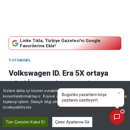
Linke Tıkla, Türkiye Gazetesi'ni Google
Favorilerine Ekle!
T-OTOMOBIL
Volkswagen ID. Era 5X ortaya
çıktı! İşte markanın yeni
Sizlere daha iyi hizmet sunabilmek adına sitemizde
çerez
elektrikli SUV modelinin
×
Bugünkü yazarların köşe
konumlandırmaktayız. Kişisel verileriniz, KVKK ve GDPR kapsamında
yazılarını özetleyi
|
toplanıp işlenir. Detaylı bilgi almak için
Aydınlatma Metnimizi
özellikleri
📰
Son 30 güne ait haberleri, spor gelişmelerini veya yazar yazılarını sorgulayabilirsiniz.
inceleyebilirsiniz.
08 Ağustos, 2026 - 16:19
|
08 Ağustos, 2026 - 16:21
Tüm Çerezleri Kabul Et
Çerez Ayarlarına Git
Paylaş