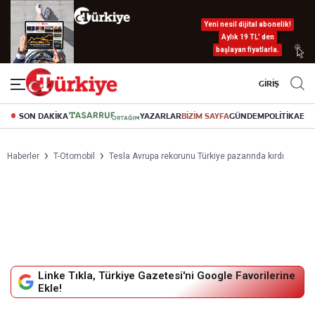
Yeni nesil dijital abonelik!
Aylık 19 TL’ den
başlayan fiyatlarla.
GİRİŞ
SON DAKİKA
YAZARLAR
BİZİM SAYFA
GÜNDEM
POLİTİKA
EK
Haberler
T-Otomobil
Tesla Avrupa rekorunu Türkiye pazarında kırdı
Linke Tıkla, Türkiye Gazetesi'ni Google Favorilerine
Ekle!