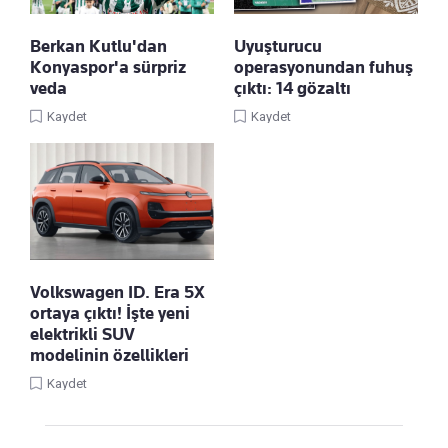
Berkan Kutlu'dan
Uyuşturucu
Konyaspor'a sürpriz
operasyonundan fuhuş
veda
çıktı: 14 gözaltı
Kaydet
Kaydet
Volkswagen ID. Era 5X
ortaya çıktı! İşte yeni
elektrikli SUV
modelinin özellikleri
Kaydet