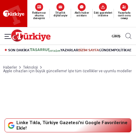
Yeni nesil dijital
abonelik 19 TL’den başlayan fiyatlarla.
GİRİŞ
SON DAKİKA
YAZARLAR
BİZİM SAYFA
GÜNDEM
POLİTİKA
EK
Haberler
Teknoloji
Apple cihazları için büyük güncelleme! İşte tüm özellikler ve uyumlu modeller
Linke Tıkla, Türkiye Gazetesi'ni Google Favorilerine
Ekle!