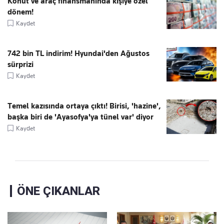
Konut ve araç finansmanında kişiye özel
dönem!
Kaydet
742 bin TL indirim! Hyundai'den Ağustos
sürprizi
Kaydet
Temel kazısında ortaya çıktı! Birisi, 'hazine',
başka biri de 'Ayasofya'ya tünel var' diyor
Kaydet
ÖNE ÇIKANLAR