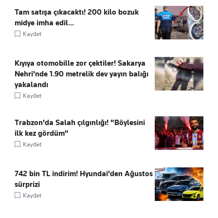
Tam satışa çıkacaktı! 200 kilo bozuk
midye imha edil...
Kaydet
Kıyıya otomobille zor çektiler! Sakarya
Nehri'nde 1.90 metrelik dev yayın balığı
yakalandı
Kaydet
Trabzon'da Salah çılgınlığı! "Böylesini
ilk kez gördüm"
Kaydet
742 bin TL indirim! Hyundai'den Ağustos
sürprizi
Kaydet