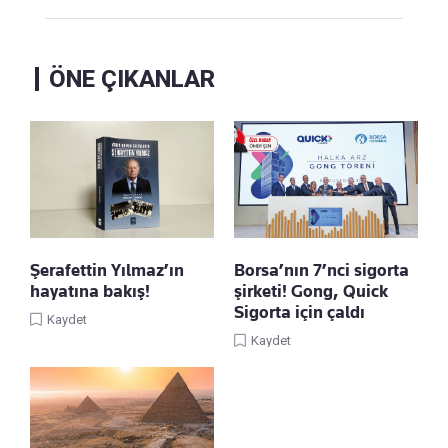
ÖNE ÇIKANLAR
Şerafettin Yılmaz’ın
Borsa’nın 7’nci sigorta
hayatına bakış!
şirketi! Gong, Quick
Sigorta için çaldı
Kaydet
Kaydet