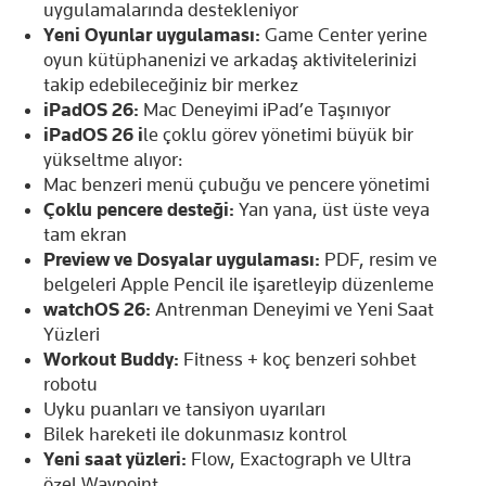
uygulamalarında destekleniyor
Yeni Oyunlar uygulaması:
Game Center yerine
oyun kütüphanenizi ve arkadaş aktivitelerinizi
takip edebileceğiniz bir merkez
iPadOS 26:
Mac Deneyimi iPad’e Taşınıyor
iPadOS 26 i
le çoklu görev yönetimi büyük bir
yükseltme alıyor:
Mac benzeri menü çubuğu ve pencere yönetimi
Çoklu pencere desteği:
Yan yana, üst üste veya
tam ekran
Preview ve Dosyalar uygulaması:
PDF, resim ve
belgeleri Apple Pencil ile işaretleyip düzenleme
watchOS 26:
Antrenman Deneyimi ve Yeni Saat
Yüzleri
Workout Buddy:
Fitness + koç benzeri sohbet
robotu
Uyku puanları ve tansiyon uyarıları
Bilek hareketi ile dokunmasız kontrol
Yeni saat yüzleri:
Flow, Exactograph ve Ultra
özel Waypoint