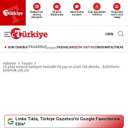
Yeni nesil dijital
abonelik 19 TL’den başlayan fiyatlarla.
GİRİŞ
SON DAKİKA
YAZARLAR
BİZİM SAYFA
GÜNDEM
POLİTİKA
EK
Haberler
Yaşam
20 yılda sinsice ilerleyen hastalık! 60 yaş ve üzeri risk altında… Belirtilerini
anlamak çok zor
Linke Tıkla, Türkiye Gazetesi'ni Google Favorilerine
Ekle!