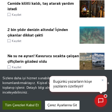
Camide kilitli kaldı, taş atarak yardım
istedi
Kaydet
2 bin yıldır denizin altında! İçinden
çıkanlar dikkat çekti
Kaydet
Ne su ne ayran! Kavurucu sıcakta çalışan
çiftçilerin gözdesi oldu
Kaydet
Sizlere daha iyi hizmet sunabilmek adına sitemizde
çerez
İran lideri Hamaney ile Pezeşkiyan
konumlandırmaktayız. Kişisel verileriniz, KVKK ve GDPR kapsamında
×
Bugünkü yazarla
arasında kritik görüşme!
toplanıp işlenir. Detaylı bilgi almak için
Aydınlatma Metnimizi
📰
Son 30 güne ait haberleri, spor gelişmelerini veya yazar yazılarını sorgulayabilirsiniz.
inceleyebilirsiniz.
Kaydet
Tüm Çerezleri Kabul Et
Çerez Ayarlarına Git