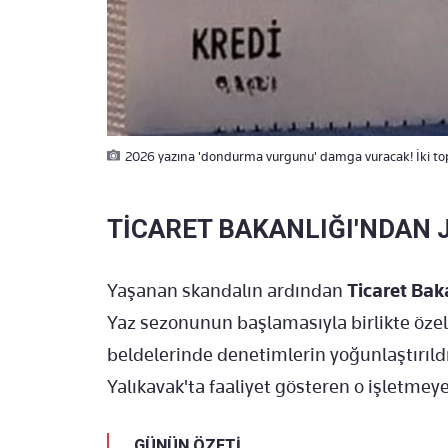
2026 yazına 'dondurma vurgunu' damga vuracak! İki topu
TİCARET BAKANLIĞI'NDAN 
Yaşanan skandalın ardından
Ticaret Bak
Yaz sezonunun başlamasıyla birlikte özell
beldelerinde denetimlerin yoğunlaştırıldı
Yalıkavak'ta faaliyet gösteren o işletmeye
GÜNÜN ÖZETİ