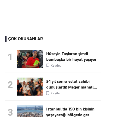
Kaçırmayın
Ücretsiz üye olun, gündemi
şekillendiren gelişmeleri önce siz duyun
ÇOK OKUNANLAR
Hüseyin Taşkıran şimdi
1
bambaşka bir hayat yaşıyor
Kaydet
34 yıl sonra evlat sahibi
2
olmuşlardı! Meğer mahall...
Kaydet
İstanbul'da 150 bin kişinin
3
yaşayacağı bölgede ger...