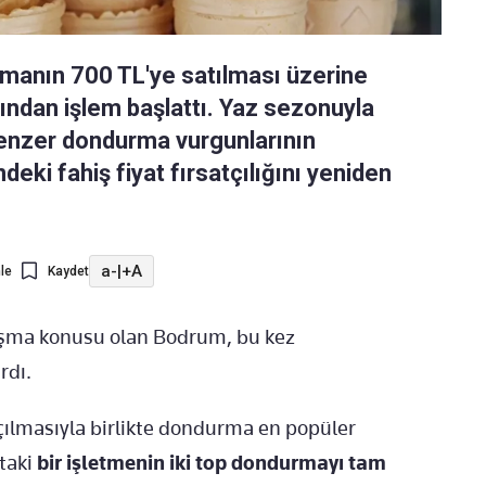
rmanın 700 TL'ye satılması üzerine
şından işlem başlattı. Yaz sezonuyla
 benzer dondurma vurgunlarının
ndeki fahiş fiyat fırsatçılığını yeniden
a-
|
+A
le
Kaydet
rtışma konusu olan Bodrum, bu kez
rdı.
çılmasıyla birlikte dondurma en popüler
’taki
bir işletmenin iki top dondurmayı tam