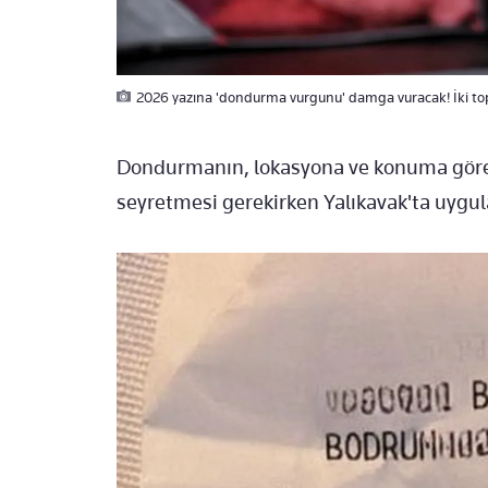
2026 yazına 'dondurma vurgunu' damga vuracak! İki topu
Dondurmanın, lokasyona ve konuma göre 
seyretmesi gerekirken Yalıkavak'ta uygula