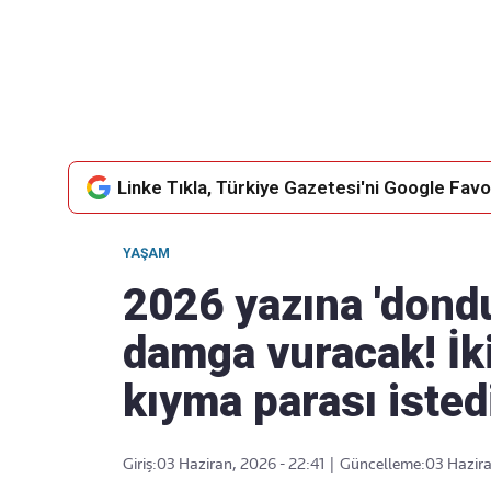
Takip Edin
Favori mecralarınızda haber
akışımıza ulaşın
Linke Tıkla, Türkiye Gazetesi'ni Google Favor
YAŞAM
2026 yazına 'dond
damga vuracak! İki
kıyma parası isted
Giriş:
03 Haziran, 2026 - 22:41
|
Güncelleme:
03 Hazira