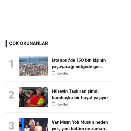
Kaçırmayın
Ücretsiz üye olun, gündemi
şekillendiren gelişmeleri önce siz duyun
ÇOK OKUNANLAR
İstanbul'da 150 bin kişinin
1
yaşayacağı bölgede ger...
Kaydet
Hüseyin Taşkıran şimdi
2
bambaşka bir hayat yaşıyor
Kaydet
Var Mısın Yok Musun neden
3
yok, yeni bölüm ne zaman...