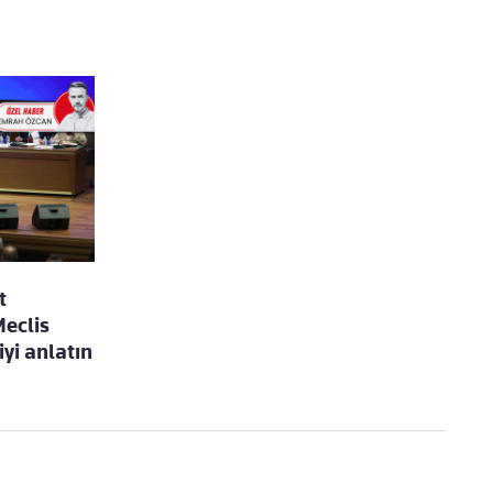
t
Meclis
iyi anlatın