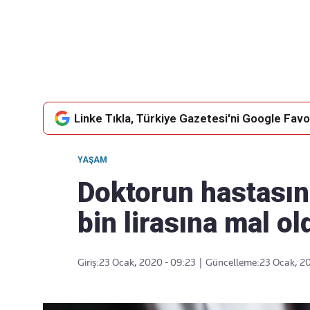
Takip Edin
Favori mecralarınızda haber
akışımıza ulaşın
Linke Tıkla, Türkiye Gazetesi'ni Google Favor
YAŞAM
Doktorun hastasın
bin lirasına mal ol
Giriş:
23 Ocak, 2020 - 09:23
|
Güncelleme:
23 Ocak, 2