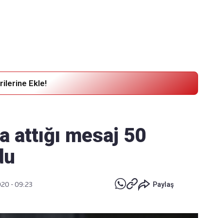
Haber Verin
Editör masamıza bilgi ve materyal
göndermek için
tıklayın
ilerine Ekle!
a attığı mesaj 50
du
020 - 09:23
Paylaş