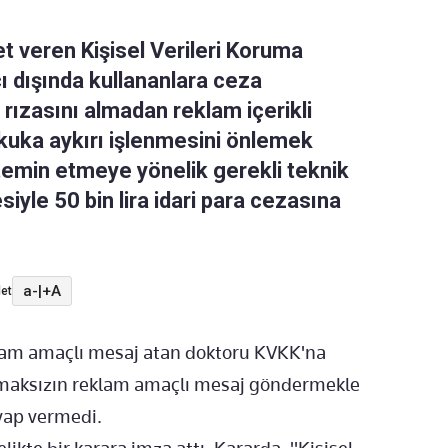
t veren Kişisel Verileri Koruma
cı dışında kullananlara ceza
 rızasını almadan reklam içerikli
kuka aykırı işlenmesini önlemek
temin etmeye yönelik gerekli teknik
siyle 50 bin lira idari para cezasına
a-
|
+A
et
klam amaçlı mesaj atan doktoru KVKK'na
 olmaksızın reklam amaçlı mesaj göndermekle
evap vermedi.