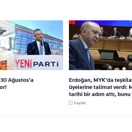
i 30 Ağustos'a
Erdoğan, MYK'da teşkila
or!
üyelerine talimat verdi: 
tarihî bir adım attı, bunu 
Kaydet