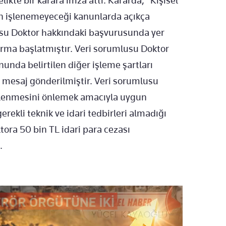
likte bir karara imza attı. Kararda, "Kişisel
sızın işlenemeyeceği kanunlarda açıkça
lusu Doktor hakkındaki başvurusunda yer
şturma başlatmıştır. Veri sorumlusu Doktor
kanunda belirtilen diğer işleme şartları
 mesaj gönderilmiştir. Veri sorumlusu
 işlenmesini önlemek amacıyla uygun
rekli teknik ve idari tedbirleri almadığı
tora 50 bin TL idari para cezası
.