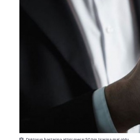
Doktorun hastasina attigi mesaj 50 bin lirasina mal oldu