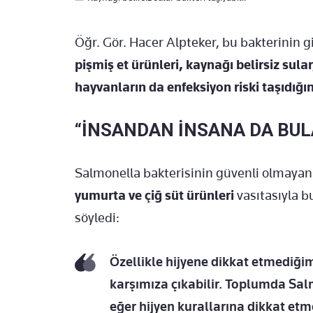
Öğr. Gör. Hacer Alpteker, bu bakterinin gi
pişmiş et ürünleri, kaynağı belirsiz sula
hayvanların da enfeksiyon riski taşıdığını
“İNSANDAN İNSANA DA BUL
Salmonella bakterisinin güvenli olmaya
yumurta ve çiğ süt ürünleri
vasıtasıyla b
söyledi:
Özellikle hijyene dikkat etmediğ
karşımıza çıkabilir. Toplumda Salm
eğer hijyen kurallarına dikkat etm