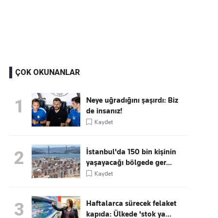
Kaçırmayın
Ücretsiz üye olun, gündemi
şekillendiren gelişmeleri önce siz duyun
ÇOK OKUNANLAR
Neye uğradığını şaşırdı: Biz
1
de insanız!
Kaydet
İstanbul'da 150 bin kişinin
2
yaşayacağı bölgede ger...
Kaydet
Haftalarca sürecek felaket
3
kapıda: Ülkede 'stok ya...