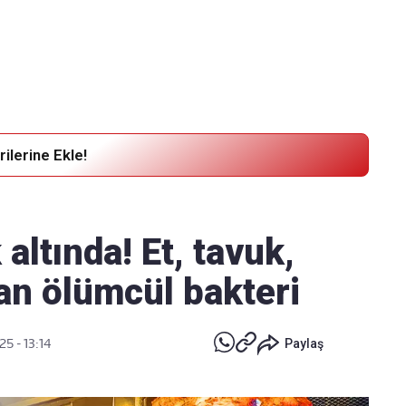
Haber Verin
Editör masamıza bilgi ve materyal
göndermek için
tıklayın
ilerine Ekle!
altında! Et, tavuk,
n ölümcül bakteri
25 - 13:14
Paylaş