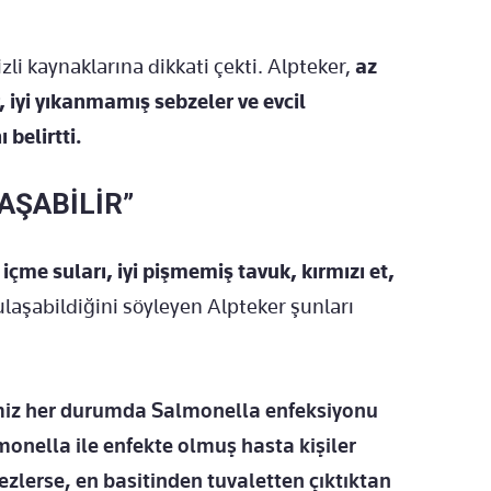
zli kaynaklarına dikkati çekti. Alpteker,
az
r, iyi yıkanmamış sebzeler ve evcil
 belirtti.
AŞABİLİR”
n
içme suları, iyi pişmemiş tavuk, kırmızı et,
ulaşabildiğini söyleyen Alpteker şunları
imiz her durumda Salmonella enfeksiyonu
onella ile enfekte olmuş hasta kişiler
ezlerse, en basitinden tuvaletten çıktıktan