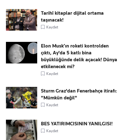
Tarihî kitaplar dijital ortama
taşınacak!
Kaydet
Elon Musk’ın roketi kontrolden
çıktı, Ay'da 5 katlı bina
büyüklüğünde delik açacak! Dünya
etkilenecek mi?
Kaydet
Sturm Graz'dan Fenerbahçe itirafı:
"Mümkün değil"
Kaydet
BES YATIRIMCISININ YANILGISI!
Kaydet