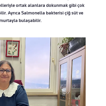
 elleriyle ortak alanlara dokunmak gibi çok
ir. Ayrıca Salmonella bakterisi çiğ süt ve
umurtayla bulaşabilir.