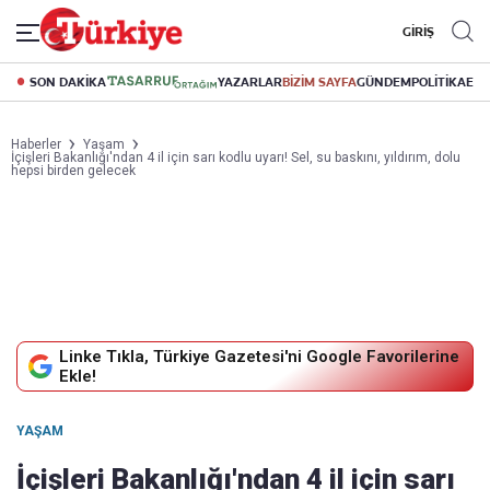
GİRİŞ
SON DAKİKA
YAZARLAR
BİZİM SAYFA
GÜNDEM
POLİTİKA
EK
Haberler
Yaşam
İçişleri Bakanlığı'ndan 4 il için sarı kodlu uyarı! Sel, su baskını, yıldırım, dolu
hepsi birden gelecek
Linke Tıkla, Türkiye Gazetesi'ni Google Favorilerine
Ekle!
YAŞAM
İçişleri Bakanlığı'ndan 4 il için sarı