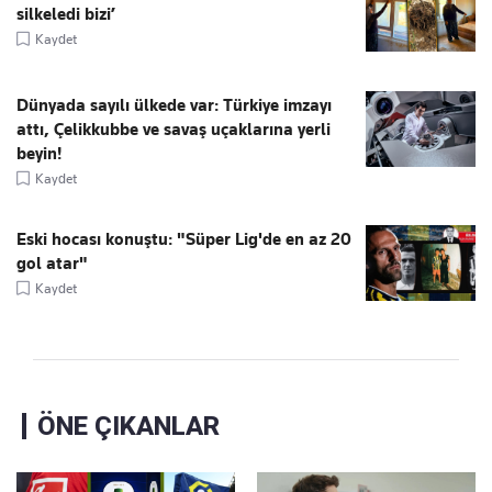
silkeledi bizi’
Kaydet
Dünyada sayılı ülkede var: Türkiye imzayı
attı, Çelikkubbe ve savaş uçaklarına yerli
beyin!
Kaydet
Eski hocası konuştu: "Süper Lig'de en az 20
gol atar"
Kaydet
ÖNE ÇIKANLAR