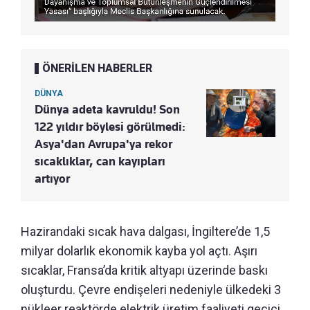
ÖNERİLEN HABERLER
DÜNYA
Dünya adeta kavruldu! Son
122 yıldır böylesi görülmedi:
Asya'dan Avrupa'ya rekor
sıcaklıklar, can kayıpları
artıyor
Hazirandaki sıcak hava dalgası, İngiltere’de 1,5
milyar dolarlık ekonomik kayba yol açtı. Aşırı
sıcaklar, Fransa’da kritik altyapı üzerinde baskı
oluşturdu. Çevre endişeleri nedeniyle ülkedeki 3
nükleer reaktörde elektrik üretim faaliyeti geçici