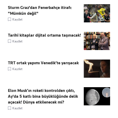
Sturm Graz'dan Fenerbahçe itirafı:
"Mümkün değil"
Kaydet
Tarihî kitaplar dijital ortama taşınacak!
Kaydet
TRT ortak yapımı Venedik’te yarışacak
Kaydet
Elon Musk’ın roketi kontrolden çıktı,
Ay'da 5 katlı bina büyüklüğünde delik
açacak! Dünya etkilenecek mi?
Kaydet