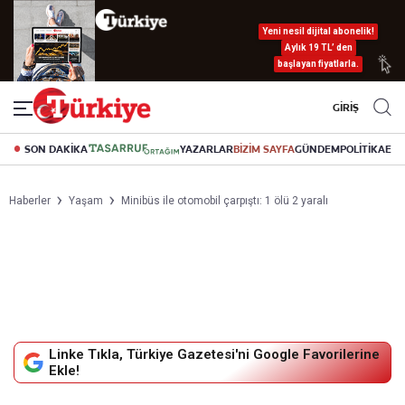
Yeni nesil dijital abonelik!
Aylık 19 TL’ den
başlayan fiyatlarla.
GİRİŞ
SON DAKİKA
YAZARLAR
BİZİM SAYFA
GÜNDEM
POLİTİKA
EK
Haberler
Yaşam
Minibüs ile otomobil çarpıştı: 1 ölü 2 yaralı
Linke Tıkla, Türkiye Gazetesi'ni Google Favorilerine
Ekle!