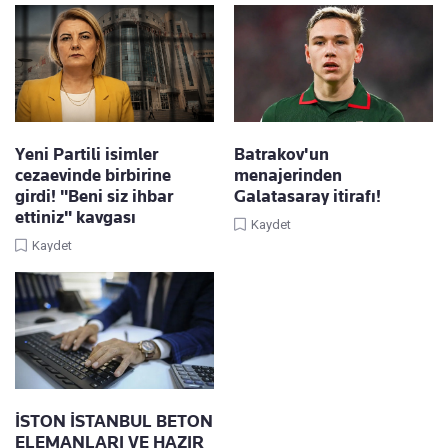
Yeni Partili isimler
Batrakov'un
cezaevinde birbirine
menajerinden
girdi! "Beni siz ihbar
Galatasaray itirafı!
ettiniz" kavgası
Kaydet
Kaydet
İSTON İSTANBUL BETON
ELEMANLARI VE HAZIR