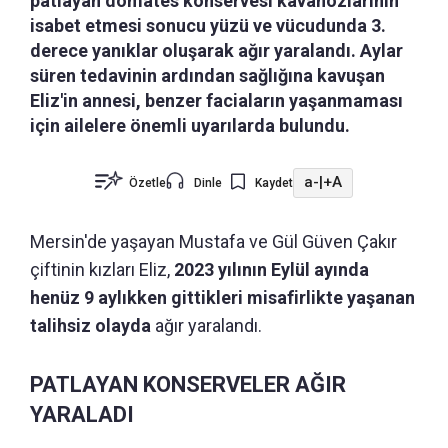
patlayan domates konservesi kavanozlarının
isabet etmesi sonucu yüzü ve vücudunda 3.
derece yanıklar oluşarak ağır yaralandı. Aylar
süren tedavinin ardından sağlığına kavuşan
Eliz'in annesi, benzer faciaların yaşanmaması
için ailelere önemli uyarılarda bulundu.
a-
|
+A
Özetle
Dinle
Kaydet
Mersin'de yaşayan Mustafa ve Gül Güven Çakır
çiftinin kızları Eliz,
2023 yılının Eylül ayında
henüz 9 aylıkken gittikleri misafirlikte yaşanan
talihsiz olayda
ağır yaralandı.
PATLAYAN KONSERVELER AĞIR
YARALADI