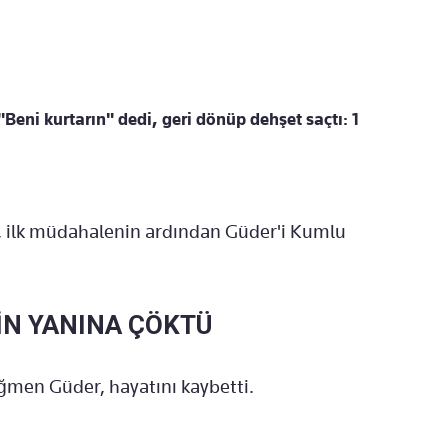
"Beni kurtarın" dedi, geri dönüp dehşet saçtı: 1
i, ilk müdahalenin ardından Güder'i Kumlu
İN YANINA ÇÖKTÜ
men Güder, hayatını kaybetti.