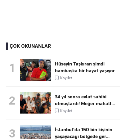
Kaçırmayın
Ücretsiz üye olun, gündemi
şekillendiren gelişmeleri önce siz duyun
ÇOK OKUNANLAR
Hüseyin Taşkıran şimdi
1
bambaşka bir hayat yaşıyor
Kaydet
34 yıl sonra evlat sahibi
2
olmuşlardı! Meğer mahall...
Kaydet
İstanbul'da 150 bin kişinin
3
yaşayacağı bölgede ger...