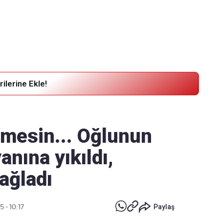
Haber Verin
Editör masamıza bilgi ve materyal
göndermek için
tıklayın
ilerine Ekle!
rmesin... Oğlunun
anına yıkıldı,
dağladı
 - 10:17
Paylaş