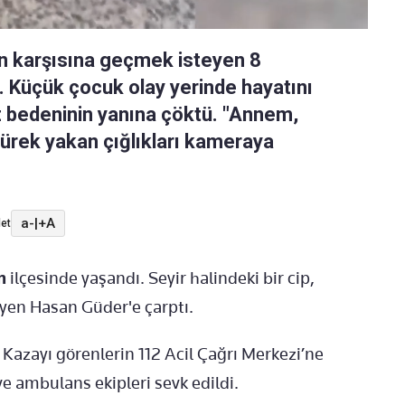
un karşısına geçmek isteyen 8
. Küçük çocuk olay yerinde hayatını
 bedeninin yanına çöktü. "Annem,
yürek yakan çığlıkları kameraya
a-
|
+A
et
n
ilçesinde yaşandı. Seyir halindeki bir cip,
eyen Hasan Güder'e çarptı.
 Kazayı görenlerin 112 Acil Çağrı Merkezi’ne
e ambulans ekipleri sevk edildi.