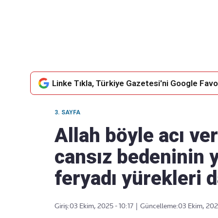
Takip Edin
Favori mecralarınızda haber
akışımıza ulaşın
Linke Tıkla, Türkiye Gazetesi'ni Google Favor
3. SAYFA
Allah böyle acı ve
cansız bedeninin y
feryadı yürekleri 
Giriş:
03 Ekim, 2025 - 10:17
|
Güncelleme:
03 Ekim, 2025