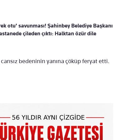
rek otu' savunması! Şahinbey Belediye Başkanı
stanede çileden çıktı: Halktan özür dile
cansız bedeninin yanına çöküp feryat etti.