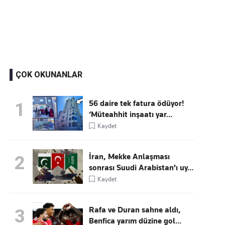
Kaçırmayın
Ücretsiz üye olun, gündemi şekillendiren gelişmeleri önce siz duyun
ÇOK OKUNANLAR
56 daire tek fatura ödüyor!
1
‘Müteahhit inşaatı yar...
Kaydet
İran, Mekke Anlaşması
2
sonrası Suudi Arabistan'ı uy...
Kaydet
Rafa ve Duran sahne aldı,
3
Benfica yarım düzine gol...