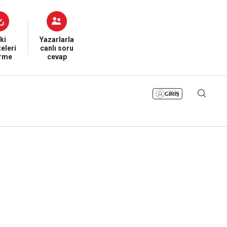
Bizim Sayfa
Namaz Vakitleri
Sesli Yayınlar
ki
Yazarlarla
eleri
canlı soru
irme
cevap
GİRİŞ