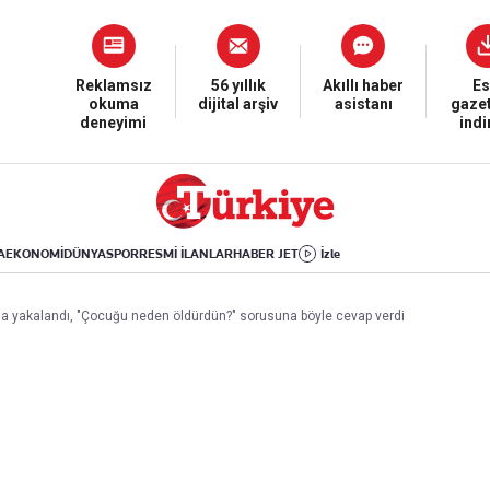
Dünya
Yaşam
Kültür-Sanat
Orta Doğu
Sağlık
Sinema
Avrupa
Hava Durumu
Arkeoloji
Reklamsız
56 yıllık
Akıllı haber
Es
okuma
dijital arşiv
asistanı
gazet
Amerika
Yemek
Kitap
deneyimi
ind
Afrika
Seyahat
Tarih
İsrail-Gazze
Aktüel
A
EKONOMİ
DÜNYA
SPOR
RESMİ İLANLAR
HABER JET
İzle
Uygulamalar
ada yakalandı, "Çocuğu neden öldürdün?" sorusuna böyle cevap verdi
rı