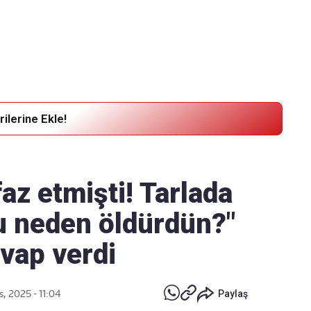
Haber Verin
Editör masamıza bilgi ve materyal göndermek için
tıklayın
ilerine Ekle!
az etmişti! Tarlada
u neden öldürdün?"
vap verdi
, 2025 - 11:04
Paylaş