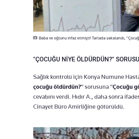
Baba ve oğlunu infaz etmişti! Tarlada yakalandı, "Çocu
"ÇOCUĞU NİYE ÖLDÜRDÜN?" SORUSU
Sağlık kontrolü için Konya Numune Hastane
çocuğu öldürdün?
" sorusuna "
Çocuğu g
cevabını verdi. Hıdır A., daha sonra ifa
Cinayet Büro Amirliğine götürüldü.