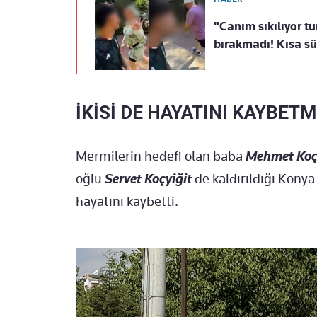
"Canım sıkılıyor tu
bırakmadı! Kısa sü
İKİSİ DE HAYATINI KAYBETM
Mermilerin hedefi olan baba
Mehmet Koç
oğlu
Servet Koçyiğit
de kaldırıldığı Kony
hayatını kaybetti.