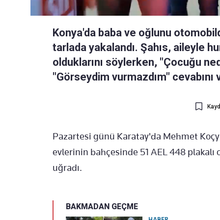
Konya'da baba ve oğlunu otomobilde
tarlada yakalandı. Şahıs, aileyle 
olduklarını söylerken, "Çocuğu ne
"Görseydim vurmazdım" cevabını v
Kayd
Pazartesi günü Karatay'da Mehmet Koçyiği
evlerinin bahçesinde 51 AEL 448 plakalı ot
uğradı.
BAKMADAN GEÇME
HABER