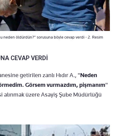
ğu neden öldürdün?" sorusuna böyle cevap verdi - 2. Resim
NA CEVAP VERDİ
sine getirilen zanlı Hıdır A., "
Neden
örmedim. Görsem vurmazdım, pişmanım
"
desi alınmak üzere Asayiş Şube Müdürlüğü