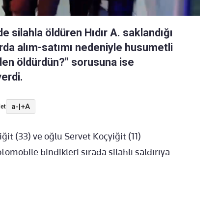
 silahla öldüren Hıdır A. saklandığı
hurda alım-satımı nedeniyle husumetli
den öldürdün?" sorusuna ise
erdi.
a-
|
+A
et
t (33) ve oğlu Servet Koçyiğit (11)
omobile bindikleri sırada silahlı saldırıya