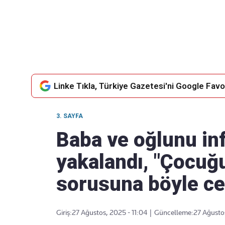
Takip Edin
Favori mecralarınızda haber akışımıza ulaşın
Linke Tıkla, Türkiye Gazetesi'ni Google Favor
3. SAYFA
Baba ve oğlunu inf
yakalandı, "Çocuğ
sorusuna böyle ce
Giriş:
27 Ağustos, 2025 - 11:04
|
Güncelleme:
27 Ağustos