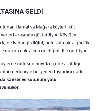
TASINA GELDİ
bulunan Hamal ve Mağara köyleri, kül
erleri arasında gösteriliyor. Köylüler,
n içine kadar girdiğini, nefes almakta güçlük
se durma noktasına geldiğini dile getiriyor.
öylerde nüfusun büyük ölçüde azaldığı
orunları nedeniyle bölgeden taşındığı ifade
arda kanser ve solunum yolu
savunuyor.