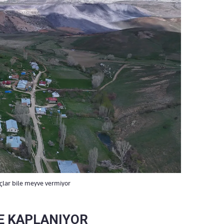
çlar bile meyve vermiyor
LE KAPLANIYOR