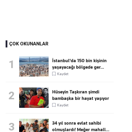
Kaçırmayın
Ücretsiz üye olun, gündemi
şekillendiren gelişmeleri önce siz duyun
ÇOK OKUNANLAR
İstanbul'da 150 bin kişinin
1
yaşayacağı bölgede ger...
Kaydet
Hüseyin Taşkıran şimdi
2
bambaşka bir hayat yaşıyor
Kaydet
34 yıl sonra evlat sahibi
3
olmuşlardı! Meğer mahall...