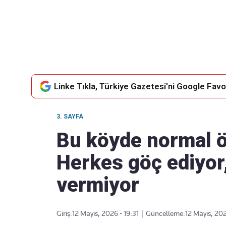
Takip Edin
Favori mecralarınızda haber
akışımıza ulaşın
Linke Tıkla, Türkiye Gazetesi'ni Google Favor
3. SAYFA
Bu köyde normal ö
Herkes göç ediyor
vermiyor
Giriş:
12 Mayıs, 2026 - 19:31
|
Güncelleme:
12 Mayıs, 202