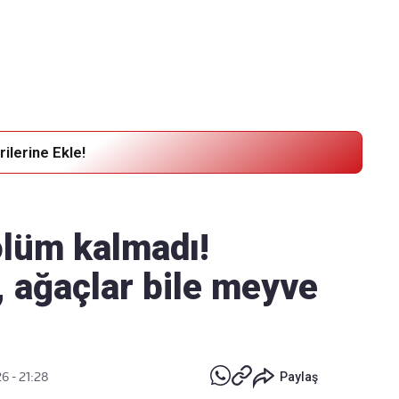
Haber Verin
Editör masamıza bilgi ve materyal
göndermek için
tıklayın
ilerine Ekle!
lüm kalmadı!
, ağaçlar bile meyve
6 - 21:28
Paylaş