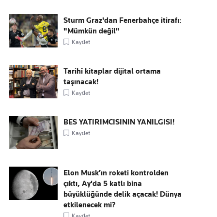
Sturm Graz'dan Fenerbahçe itirafı:
"Mümkün değil"
Kaydet
Tarihî kitaplar dijital ortama
taşınacak!
Kaydet
BES YATIRIMCISININ YANILGISI!
Kaydet
Elon Musk’ın roketi kontrolden
çıktı, Ay'da 5 katlı bina
büyüklüğünde delik açacak! Dünya
etkilenecek mi?
Kaydet