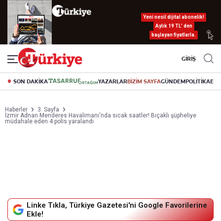
Yeni nesil dijital abonelik!
Aylık 19 TL’ den
başlayan fiyatlarla.
GİRİŞ
SON DAKİKA
YAZARLAR
BİZİM SAYFA
GÜNDEM
POLİTİKA
EK
Haberler
3. Sayfa
İzmir Adnan Menderes Havalimanı'nda sıcak saatler! Bıçaklı şüpheliye
müdahale eden 4 polis yaralandı
Linke Tıkla, Türkiye Gazetesi'ni Google Favorilerine
Ekle!