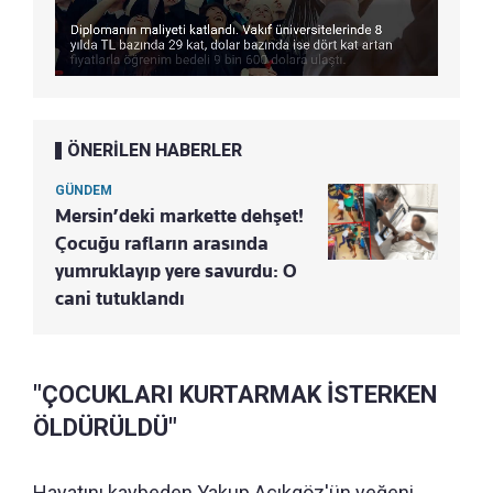
ÖNERİLEN HABERLER
GÜNDEM
Mersin’deki markette dehşet!
Çocuğu rafların arasında
yumruklayıp yere savurdu: O
cani tutuklandı
"ÇOCUKLARI KURTARMAK İSTERKEN
ÖLDÜRÜLDÜ"
Hayatını kaybeden Yakup Açıkgöz'ün yeğeni