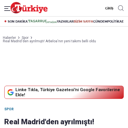
GİRİŞ
SON DAKİKA
YAZARLAR
BİZİM SAYFA
GÜNDEM
POLİTİKA
EK
Haberler
Spor
Real Madrid'den ayrılmıştı! Arbeloa'nın yeni takımı belli oldu
Linke Tıkla, Türkiye Gazetesi'ni Google Favorilerine
Ekle!
SPOR
Real Madrid'den ayrılmıştı!