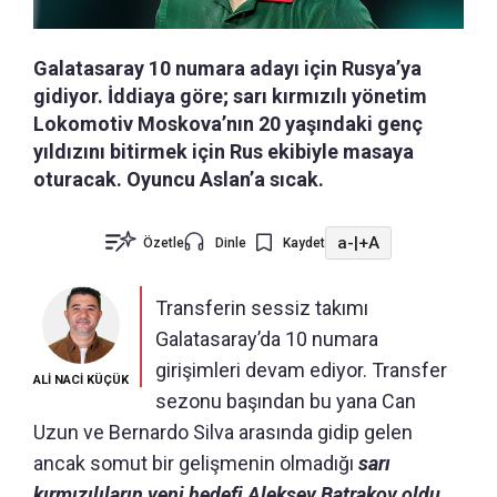
Galatasaray 10 numara adayı için Rusya’ya
gidiyor. İddiaya göre; sarı kırmızılı yönetim
Lokomotiv Moskova’nın 20 yaşındaki genç
yıldızını bitirmek için Rus ekibiyle masaya
oturacak. Oyuncu Aslan’a sıcak.
a-
|
+A
Özetle
Dinle
Kaydet
Transferin sessiz takımı
Galatasaray’da 10 numara
girişimleri devam ediyor. Transfer
ALİ NACİ KÜÇÜK
sezonu başından bu yana Can
Uzun ve Bernardo Silva arasında gidip gelen
ancak somut bir gelişmenin olmadığı
sarı
kırmızılıların yeni hedefi Aleksey Batrakov oldu.