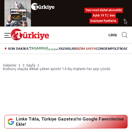
Yeni nesil dijital abonelik!
Aylık 19 TL’ den
başlayan fiyatlarla.
GİRİŞ
SON DAKİKA
YAZARLAR
BİZİM SAYFA
GÜNDEM
POLİTİKA
EK
Haberler
3. Sayfa
Korkunç olayda dikkat çeken ayrıntı! 14 diş implantı her şeyi çözdü
Linke Tıkla, Türkiye Gazetesi'ni Google Favorilerine
Ekle!