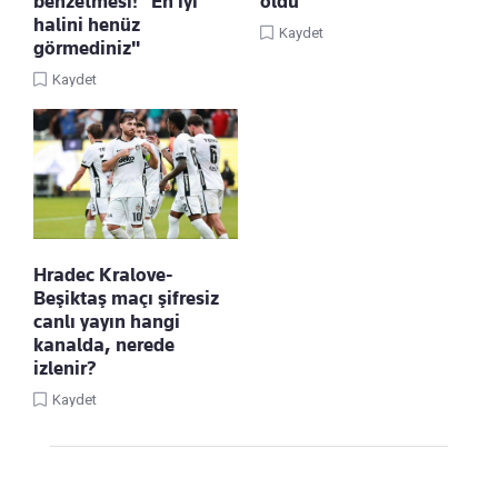
benzetmesi! "En iyi
oldu
halini henüz
Kaydet
görmediniz"
Kaydet
Hradec Kralove-
Beşiktaş maçı şifresiz
canlı yayın hangi
kanalda, nerede
izlenir?
Kaydet