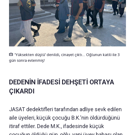
‘Yüksekten düştü’ denildi, cinayet çıktı… Oğlunun katili ile 3
gün sonra evlenmiş!
DEDENİN İFADESİ DEHŞETİ ORTAYA
ÇIKARDI
JASAT dedektifleri tarafından adliye sevk edilen
aile üyeleri, küçük çocuğu B.K.'nin öldürdüğünü
itiraf ettiler. Dede M.K., ifadesinde küçük
çocuğun öldüğü gün, oğlu, yani üvey babası olan