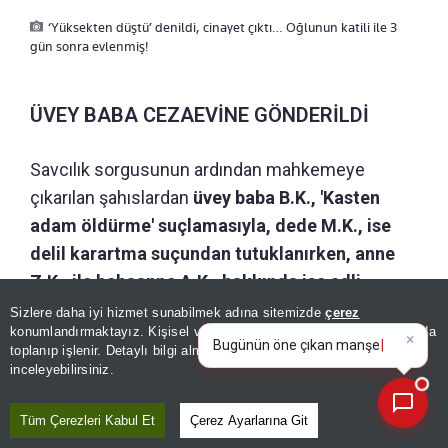
‘Yüksekten düştü’ denildi, cinayet çıktı… Oğlunun katili ile 3
gün sonra evlenmiş!
ÜVEY BABA CEZAEVİNE GÖNDERİLDİ
Savcılık sorgusunun ardından mahkemeye
çıkarılan şahıslardan
üvey baba B.K., 'Kasten
adam öldürme' suçlamasıyla, dede M.K., ise
delil karartma suçundan tutuklanırken,
anne
Z.K., ile babaanne A.K., hakkında ise adli
kontrol ve yurtdışı çıkış yasağı ile serbest
Sizlere daha iyi hizmet sunabilmek adına sitemizde
çerez
×
Bugünün öne çıkan manşetleri
konumlandırmaktayız. Kişisel verileriniz, KVKK ve GDPR kapsamında
bırakıldı.
Gözaltına alınan diğer aile üyesi ise
ve gelişmeleri neler?
toplanıp işlenir. Detaylı bilgi almak için
Aydınlatma Metnimizi
📰
ifadesinin ardından serbest bırakıldı.
Tutuklanan
Son 30 güne ait haberleri, spor gelişmelerini veya yazar yazılarını sorgulayabilirsiniz.
inceleyebilirsiniz.
B.K., cinayeti nasıl işlediğini anlatmayarak
olayı inkar etti.
Tüm Çerezleri Kabul Et
Çerez Ayarlarına Git