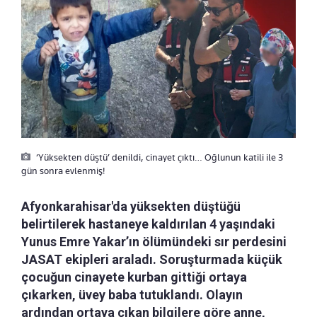
‘Yüksekten düştü’ denildi, cinayet çıktı… Oğlunun katili ile 3
gün sonra evlenmiş!
Afyonkarahisar'da yüksekten düştüğü
belirtilerek hastaneye kaldırılan 4 yaşındaki
Yunus Emre Yakar’ın ölümündeki sır perdesini
JASAT ekipleri araladı. Soruşturmada küçük
çocuğun cinayete kurban gittiği ortaya
çıkarken, üvey baba tutuklandı. Olayın
ardından ortaya çıkan bilgilere göre anne,