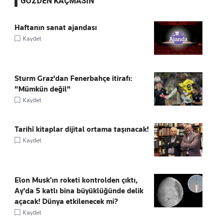
GÖZDEN KAÇMASIN
Haftanın sanat ajandası
Kaydet
Sturm Graz'dan Fenerbahçe itirafı:
"Mümkün değil"
Kaydet
Tarihî kitaplar dijital ortama taşınacak!
Kaydet
Elon Musk’ın roketi kontrolden çıktı,
Ay'da 5 katlı bina büyüklüğünde delik
açacak! Dünya etkilenecek mi?
Kaydet