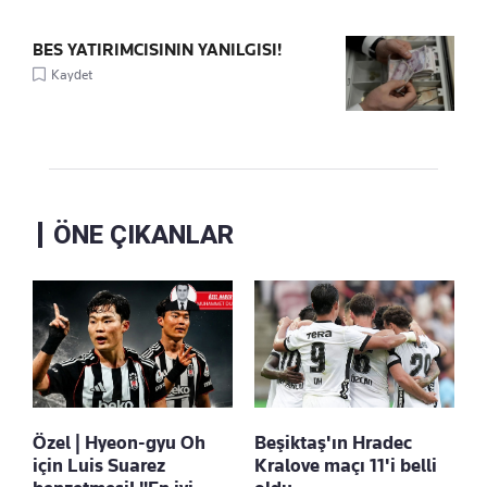
BES YATIRIMCISININ YANILGISI!
Kaydet
ÖNE ÇIKANLAR
Özel | Hyeon-gyu Oh
Beşiktaş'ın Hradec
için Luis Suarez
Kralove maçı 11'i belli