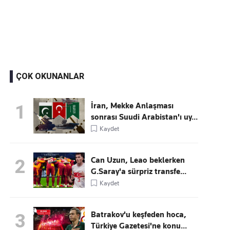
Kaçırmayın
Ücretsiz üye olun, gündemi şekillendiren gelişmeleri önce siz duyun
ÇOK OKUNANLAR
İran, Mekke Anlaşması
1
sonrası Suudi Arabistan'ı uy...
Kaydet
Can Uzun, Leao beklerken
2
G.Saray'a sürpriz transfe...
Kaydet
Batrakov'u keşfeden hoca,
3
Türkiye Gazetesi'ne konu...