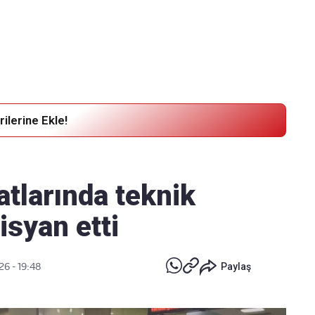
Haber Verin
Editör masamıza bilgi ve materyal göndermek için
tıklayın
ilerine Ekle!
tlarında teknik
isyan etti
26 - 19:48
Paylaş