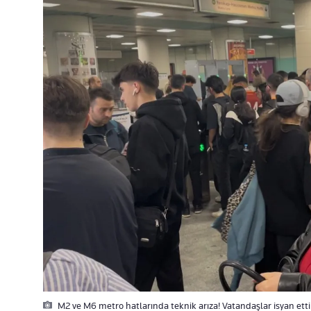
M2 ve M6 metro hatlarında teknik arıza! Vatandaşlar isyan etti