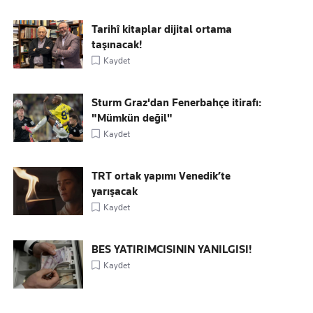
Tarihî kitaplar dijital ortama
taşınacak!
Kaydet
Sturm Graz'dan Fenerbahçe itirafı:
"Mümkün değil"
Kaydet
TRT ortak yapımı Venedik’te
yarışacak
Kaydet
BES YATIRIMCISININ YANILGISI!
Kaydet