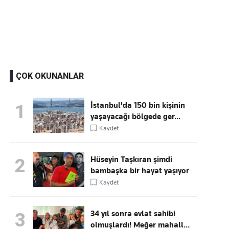
Kaçırmayın
Ücretsiz üye olun, gündemi
şekillendiren gelişmeleri önce siz duyun
ÇOK OKUNANLAR
İstanbul'da 150 bin kişinin
1
yaşayacağı bölgede ger...
Kaydet
Hüseyin Taşkıran şimdi
2
bambaşka bir hayat yaşıyor
Kaydet
34 yıl sonra evlat sahibi
3
olmuşlardı! Meğer mahall...