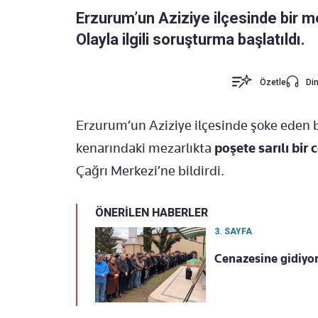
Erzurum’un Aziziye ilçesinde bir me
Olayla ilgili soruşturma başlatıldı.
Özetle
Din
Erzurum
’un
Aziziye
ilçesinde şoke eden bi
kenarındaki mezarlıkta
poşete sarılı bir 
Çağrı Merkezi’ne bildirdi.
ÖNERİLEN HABERLER
3. SAYFA
Cenazesine gidiyor