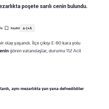
zarlıkta poşete sarılı cenin bulundu.
a-
|
+A
le
Kaydet
r olay yaşandı. İlçe çıkışı E-80 kara yolu
cenin
gören vatandaşlar, durumu 112 Acil
lardı, aynı mezarlıkta yan yana defnedildiler