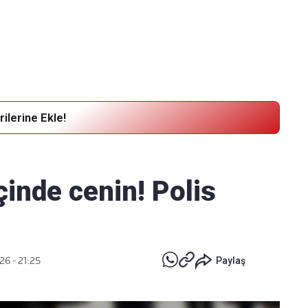
Haber Verin
Editör masamıza bilgi ve materyal
göndermek için
tıklayın
ilerine Ekle!
çinde cenin! Polis
26 - 21:25
Paylaş