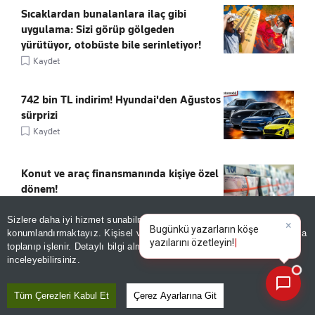
Sıcaklardan bunalanlara ilaç gibi
uygulama: Sizi görüp gölgeden
yürütüyor, otobüste bile serinletiyor!
Kaydet
742 bin TL indirim! Hyundai'den Ağustos
sürprizi
Kaydet
Konut ve araç finansmanında kişiye özel
dönem!
Kaydet
Sizlere daha iyi hizmet sunabilmek adına sitemizde
çerez
konumlandırmaktayız. Kişisel verileriniz, KVKK ve GDPR kapsamında
×
Bugünkü yazarların köşe yazıl
|
toplanıp işlenir. Detaylı bilgi almak için
Aydınlatma Metnimizi
📰
Son 30 güne ait haberleri, spor gelişmelerini veya yazar yazılarını sorgulayabilirsiniz.
inceleyebilirsiniz.
ÖNE ÇIKANLAR
Tüm Çerezleri Kabul Et
Çerez Ayarlarına Git