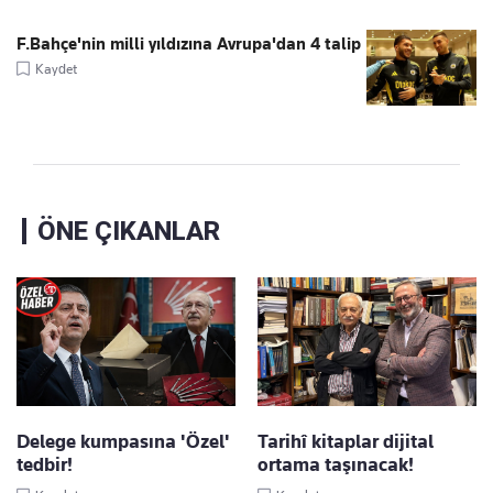
F.Bahçe'nin milli yıldızına Avrupa'dan 4 talip
Kaydet
ÖNE ÇIKANLAR
Delege kumpasına 'Özel'
Tarihî kitaplar dijital
tedbir!
ortama taşınacak!