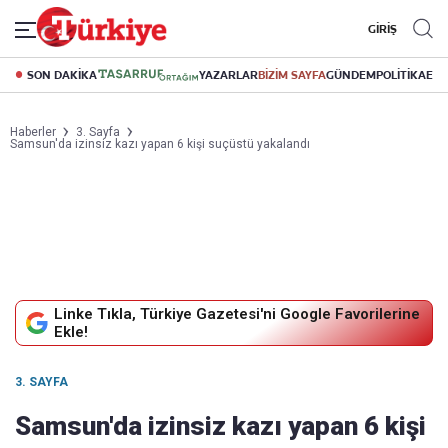
GİRİŞ
SON DAKİKA
YAZARLAR
BİZİM SAYFA
GÜNDEM
POLİTİKA
EK
Haberler
3. Sayfa
Samsun'da izinsiz kazı yapan 6 kişi suçüstü yakalandı
Linke Tıkla, Türkiye Gazetesi'ni Google Favorilerine
Ekle!
3. SAYFA
Samsun'da izinsiz kazı yapan 6 kişi