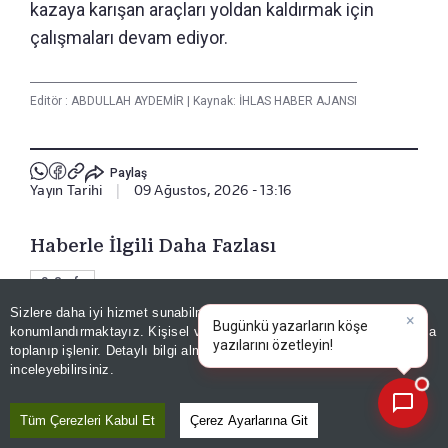
kazaya karışan araçları yoldan kaldırmak için
çalışmaları devam ediyor.
Editör :
ABDULLAH AYDEMİR
|
Kaynak: İHLAS HABER AJANSI
Paylaş
Yayın Tarihi
|
09 Ağustos, 2026 - 13:16
Haberle İlgili Daha Fazlası
3. Sayfa
Sizlere daha iyi hizmet sunabilmek adına sitemizde
çerez
konumlandırmaktayız. Kişisel verileriniz, KVKK ve GDPR kapsamında
×
Bugün
|
toplanıp işlenir. Detaylı bilgi almak için
Aydınlatma Metnimizi
📰
Bizi Takip Edin
Son 30 güne ait haberleri, spor gelişmelerini veya yazar yazılarını sorgulayabilirsiniz.
inceleyebilirsiniz.
Tüm Çerezleri Kabul Et
Çerez Ayarlarına Git