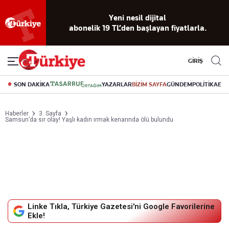
Yeni nesil dijital
abonelik 19 TL’den başlayan fiyatlarla.
GİRİŞ
SON DAKİKA
YAZARLAR
BİZİM SAYFA
GÜNDEM
POLİTİKA
EK
Haberler
3. Sayfa
Samsun’da sır olay! Yaşlı kadın ırmak kenarında ölü bulundu
Linke Tıkla, Türkiye Gazetesi'ni Google Favorilerine
Ekle!