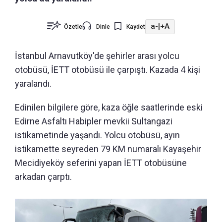
a-
|
+A
Özetle
Dinle
Kaydet
İstanbul Arnavutköy'de şehirler arası yolcu
otobüsü, İETT otobüsü ile çarpıştı. Kazada 4 kişi
yaralandı.
Edinilen bilgilere göre, kaza öğle saatlerinde eski
Edirne Asfaltı Habipler mevkii Sultangazi
istikametinde yaşandı. Yolcu otobüsü, ayın
istikamette seyreden 79 KM numaralı Kayaşehir
Mecidiyeköy seferini yapan İETT otobüsüne
arkadan çarptı.