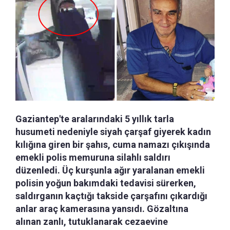
Gaziantep'te aralarındaki 5 yıllık tarla
husumeti nedeniyle siyah çarşaf giyerek kadın
kılığına giren bir şahıs, cuma namazı çıkışında
emekli polis memuruna silahlı saldırı
düzenledi. Üç kurşunla ağır yaralanan emekli
polisin yoğun bakımdaki tedavisi sürerken,
saldırganın kaçtığı takside çarşafını çıkardığı
anlar araç kamerasına yansıdı. Gözaltına
alınan zanlı, tutuklanarak cezaevine