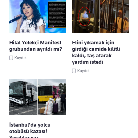
Hilal Yelekçi Manifest
Elini yıkamak için
grubundan ayrıldı mı?
girdiği camide kilitli
kaldı, taş atarak
Kaydet
yardım istedi
Kaydet
İstanbul'da yolcu
otobüsü kazası!
Yaralılar var