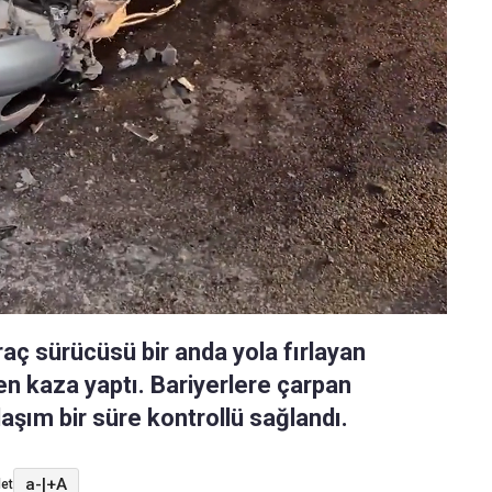
aç sürücüsü bir anda yola fırlayan
 kaza yaptı. Bariyerlere çarpan
laşım bir süre kontrollü sağlandı.
a-
|
+A
et