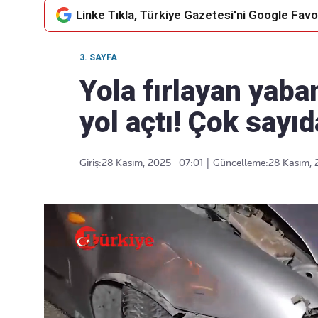
Linke Tıkla, Türkiye Gazetesi'ni Google Favor
3. SAYFA
Takip Edin
Favori mecralarınızda haber
Yola fırlayan yaba
akışımıza ulaşın
yol açtı! Çok sayıd
Giriş:
28 Kasım, 2025 - 07:01
|
Güncelleme:
28 Kasım, 