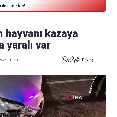
ilerine Ekle!
Haber Verin
Editör masamıza bilgi ve materyal
n hayvanı kazaya
göndermek için
tıklayın
a yaralı var
2025 - 09:01
Paylaş