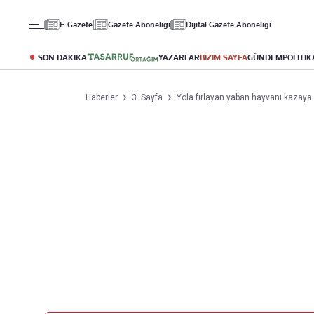
Gündem
Ekonomi
Spor
E-Gazete
Gazete Aboneliği
Dijital Gazete Aboneliği
Politika
Borsa
Futbol
Eğitim
Altın
Puan Durumu
SON DAKİKA
YAZARLAR
BİZİM SAYFA
GÜNDEM
POLİTİK
Döviz
Fikstür
Hisse Senedi
Şampiyonlar Ligi
Haberler
3. Sayfa
Yola fırlayan yaban hayvanı kazaya y
Kripto Para
Avrupa Ligi
Emlak
Basketbol
T-Otomobil
Turizm
Yazarlar
Diğer Kategoriler
Kurumsal
Bugünün Yazarları
Magazin
Hakkımızda
Tüm Yazarlar
Teknoloji
İletişim
Resmî Ilanlar
Künye
Haberler
Gazete Aboneliği
Foto Haber
Danışma Telefonları
Video Galeri
Yasal
Reklam Ver