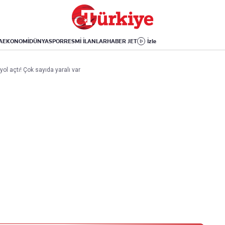
Dünya
Yaşam
Kültür-Sanat
Orta Doğu
Sağlık
Sinema
Avrupa
Hava Durumu
Arkeoloji
A
EKONOMİ
DÜNYA
SPOR
RESMİ İLANLAR
HABER JET
İzle
Amerika
Yemek
Kitap
Afrika
Seyahat
Tarih
ol açtı! Çok sayıda yaralı var
İsrail-Gazze
Aktüel
Uygulamalar