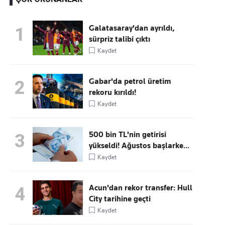
Galatasaray'dan ayrıldı,
1
sürpriz talibi çıktı
Kaçırmayın
Kaydet
Ücretsiz üye olun, gündemi
şekillendiren gelişmeleri önce siz duyun
Gabar'da petrol üretim
2
rekoru kırıldı!
Kaydet
500 bin TL'nin getirisi
3
yükseldi! Ağustos başlarke...
Kaydet
Acun'dan rekor transfer: Hull
4
City tarihine geçti
Kaydet