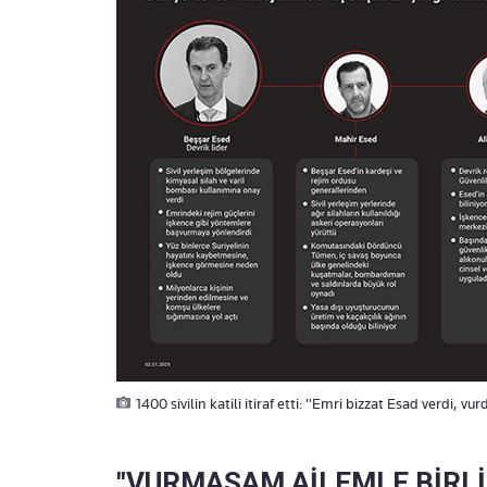
1400 sivilin katili itiraf etti: "Emri bizzat Esad verdi, vu
"VURMASAM AİLEMLE BİRLİ