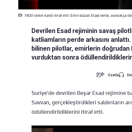
1400 sivilin katili itiraf etti: Emri bizzat Esad verdi, vurdukça öd
Devrilen Esad rejiminin savaş pilotla
katliamların perde arkasını anlattı
bilinen pilotlar, emirlerin doğrudan 
vurduktan sonra ödüllendirildiklerin
Özetle
Din
Suriye'de devrilen Beşar Esad rejimine b
Savvan, gerçekleştirdikleri saldırıların a
ödüllendirildiklerini itiraf etti.