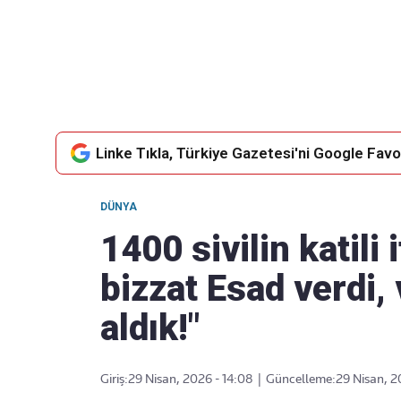
Takip Edin
Favori mecralarınızda haber
akışımıza ulaşın
Linke Tıkla, Türkiye Gazetesi'ni Google Favor
DÜNYA
1400 sivilin katili i
bizzat Esad verdi,
aldık!"
Giriş:
29 Nisan, 2026 - 14:08
|
Güncelleme:
29 Nisan, 2