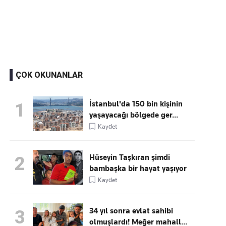
Kaçırmayın
Ücretsiz üye olun, gündemi
şekillendiren gelişmeleri önce siz duyun
ÇOK OKUNANLAR
İstanbul'da 150 bin kişinin
1
yaşayacağı bölgede ger...
Kaydet
Hüseyin Taşkıran şimdi
2
bambaşka bir hayat yaşıyor
Kaydet
34 yıl sonra evlat sahibi
3
olmuşlardı! Meğer mahall...