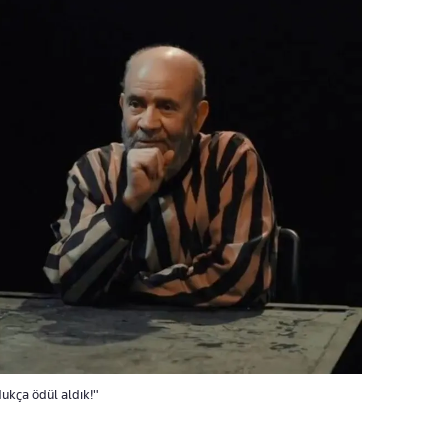
rdukça ödül aldık!"