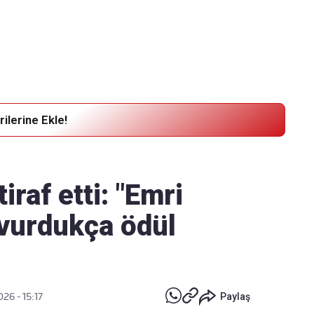
Haber Verin
Editör masamıza bilgi ve materyal
göndermek için
tıklayın
ilerine Ekle!
tiraf etti: "Emri
 vurdukça ödül
026 - 15:17
Paylaş