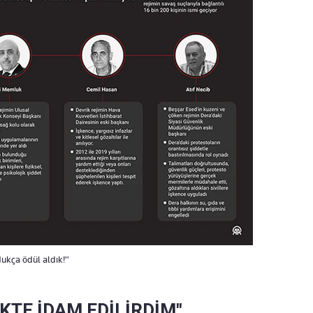
rdukça ödül aldık!"
KTE İDAM EDİLİRDİM"