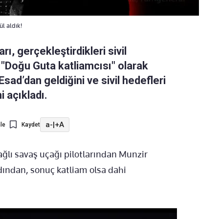
ül aldık!
rı, gerçekleştirdikleri sivil
. "Doğu Guta katliamcısı" olarak
Esad’dan geldiğini ve sivil hedefleri
i açıkladı.
a-
|
+A
le
Kaydet
ağlı savaş uçağı pilotlarından Munzir
rdından, sonuç katliam olsa dahi