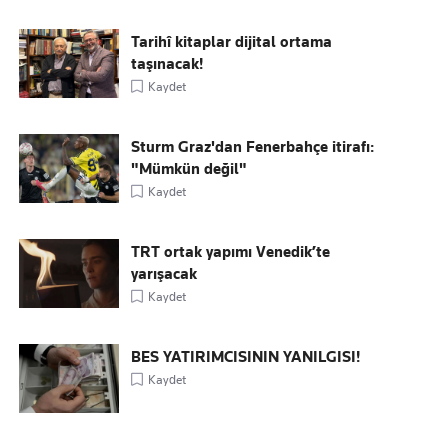
Tarihî kitaplar dijital ortama
taşınacak!
Kaydet
Sturm Graz'dan Fenerbahçe itirafı:
"Mümkün değil"
Kaydet
TRT ortak yapımı Venedik’te
yarışacak
Kaydet
BES YATIRIMCISININ YANILGISI!
Kaydet