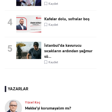
Kaydet
Kafeler dolu, sofralar boş
4
Kaydet
İstanbul'da kavurucu
5
sıcakların ardından yağmur
sü...
Kaydet
YAZARLAR
Yücel Koç
Mekke’yi korumayalım mı?