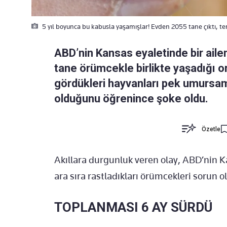
5 yıl boyunca bu kabusla yaşamışlar! Evden 2055 tane çıktı, te
ABD’nin Kansas eyaletinde bir aile
tane örümcekle birlikte yaşadığı 
gördükleri hayvanları pek umursam
olduğunu öğrenince şoke oldu.
Özetle
Akıllara durgunluk veren olay, ABD’nin Ka
ara sıra rastladıkları örümcekleri sorun
TOPLANMASI 6 AY SÜRDÜ