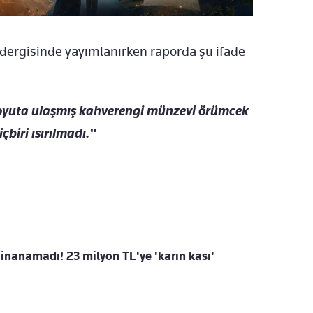
 dergisinde yayımlanırken raporda şu ifade
boyuta ulaşmış kahverengi münzevi örümcek
biri ısırılmadı."
 inanamadı! 23 milyon TL'ye 'karın kası'