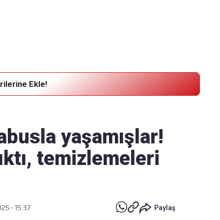
Haber Verin
Editör masamıza bilgi ve materyal göndermek için
tıklayın
ilerine Ekle!
abusla yaşamışlar!
ktı, temizlemeleri
25 - 15:37
Paylaş