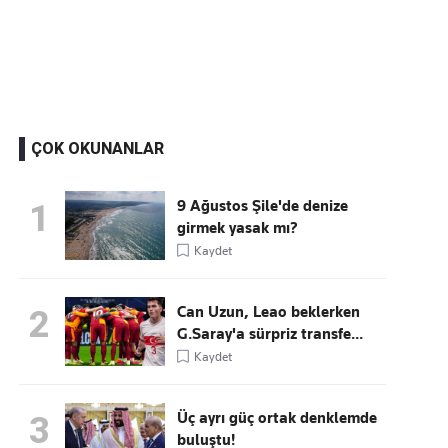
Kaçırmayın
Ücretsiz üye olun, gündemi şekillendiren gelişmeleri önce siz duyun
ÇOK OKUNANLAR
9 Ağustos Şile'de denize
1
girmek yasak mı?
Kaydet
Can Uzun, Leao beklerken
2
G.Saray'a sürpriz transfe...
Kaydet
Üç ayrı güç ortak denklemde
3
buluştu!