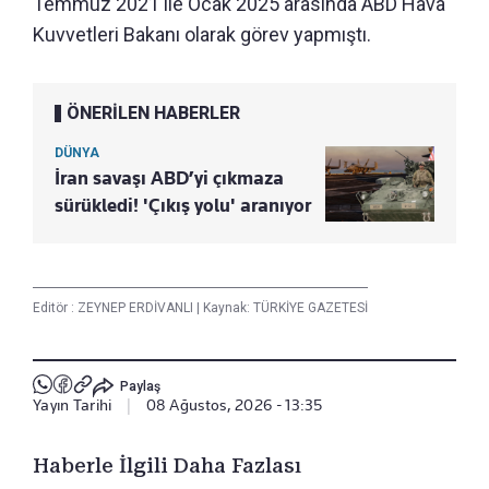
Temmuz 2021 ile Ocak 2025 arasında ABD Hava
Kuvvetleri Bakanı olarak görev yapmıştı.
ÖNERİLEN HABERLER
DÜNYA
İran savaşı ABD’yi çıkmaza
sürükledi! 'Çıkış yolu' aranıyor
Editör :
ZEYNEP ERDİVANLI
|
Kaynak: TÜRKİYE GAZETESİ
Paylaş
Yayın Tarihi
|
08 Ağustos, 2026 - 13:35
Haberle İlgili Daha Fazlası