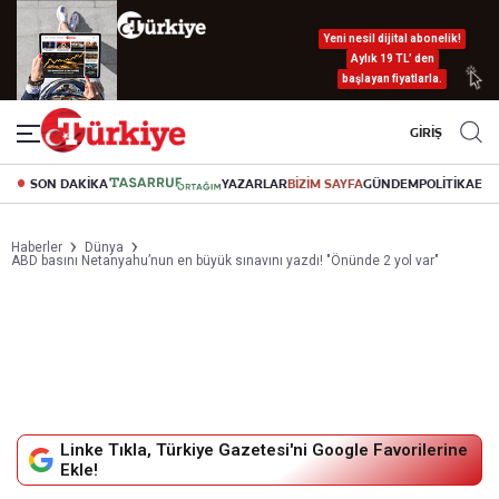
Yeni nesil dijital abonelik!
Aylık 19 TL’ den
başlayan fiyatlarla.
GİRİŞ
SON DAKİKA
YAZARLAR
BİZİM SAYFA
GÜNDEM
POLİTİKA
EK
Haberler
Dünya
ABD basını Netanyahu’nun en büyük sınavını yazdı! "Önünde 2 yol var"
Linke Tıkla, Türkiye Gazetesi'ni Google Favorilerine
Ekle!