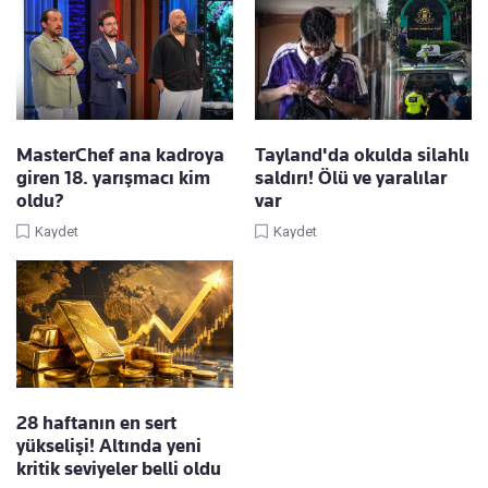
MasterChef ana kadroya
Tayland'da okulda silahlı
giren 18. yarışmacı kim
saldırı! Ölü ve yaralılar
oldu?
var
Kaydet
Kaydet
28 haftanın en sert
yükselişi! Altında yeni
kritik seviyeler belli oldu