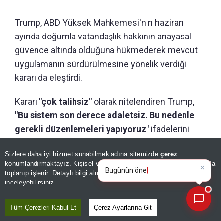
Trump, ABD Yüksek Mahkemesi'nin haziran
ayında doğumla vatandaşlık hakkının anayasal
güvence altında olduğuna hükmederek mevcut
uygulamanın sürdürülmesine yönelik verdiği
kararı da eleştirdi.
Kararı
"çok talihsiz"
olarak nitelendiren Trump,
"Bu sistem son derece adaletsiz. Bu nedenle
gerekli düzenlemeleri yapıyoruz"
ifadelerini
kullandı.
Sizlere daha iyi hizmet sunabilmek adına sitemizde
çerez
×
Bugünün öne çıkan manşetleri
konumlandırmaktayız. Kişisel verileriniz, KVKK ve GDPR kapsamında
ve gelişmeleri neler?
|
toplanıp işlenir. Detaylı bilgi almak için
Aydınlatma Metnimizi
📰
ÖNERİLEN HABERLER
Son 30 güne ait haberleri, spor gelişmelerini veya yazar yazılarını sorgulayabilirsiniz.
inceleyebilirsiniz.
DÜNYA
Trump'tan İran açıklaması:
Tüm Çerezleri Kabul Et
Çerez Ayarlarına Git
Savaş yakında bitebilir