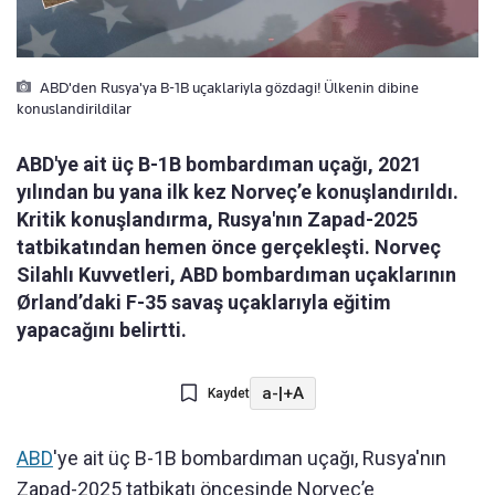
ABD'den Rusya'ya B-1B uçaklariyla gözdagi! Ülkenin dibine
konuslandirildilar
ABD'ye ait üç B-1B bombardıman uçağı, 2021
yılından bu yana ilk kez Norveç’e konuşlandırıldı.
Kritik konuşlandırma, Rusya'nın Zapad-2025
tatbikatından hemen önce gerçekleşti. Norveç
Silahlı Kuvvetleri, ABD bombardıman uçaklarının
Ørland’daki F-35 savaş uçaklarıyla eğitim
yapacağını belirtti.
a-
|
+A
Kaydet
ABD
'ye ait üç B-1B bombardıman uçağı, Rusya'nın
Zapad-2025 tatbikatı öncesinde Norveç’e