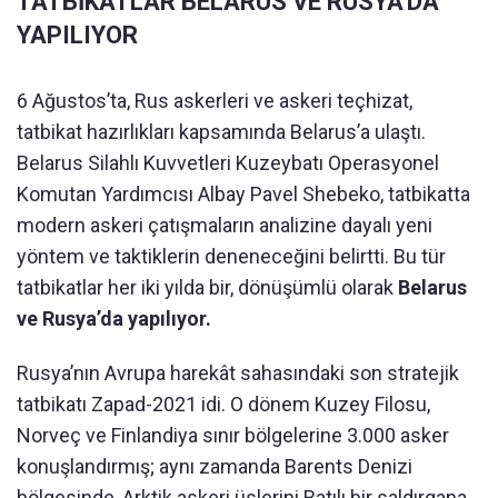
TATBİKATLAR BELARUS VE RUSYA'DA
YAPILIYOR
6 Ağustos’ta, Rus askerleri ve askeri teçhizat,
tatbikat hazırlıkları kapsamında Belarus’a ulaştı.
Belarus Silahlı Kuvvetleri Kuzeybatı Operasyonel
Komutan Yardımcısı Albay Pavel Shebeko, tatbikatta
modern askeri çatışmaların analizine dayalı yeni
yöntem ve taktiklerin deneneceğini belirtti. Bu tür
tatbikatlar her iki yılda bir, dönüşümlü olarak
Belarus
ve Rusya’da yapılıyor.
Rusya’nın Avrupa harekât sahasındaki son stratejik
tatbikatı Zapad-2021 idi. O dönem Kuzey Filosu,
Norveç ve Finlandiya sınır bölgelerine 3.000 asker
konuşlandırmış; aynı zamanda Barents Denizi
bölgesinde, Arktik askeri üslerini Batılı bir saldırgana