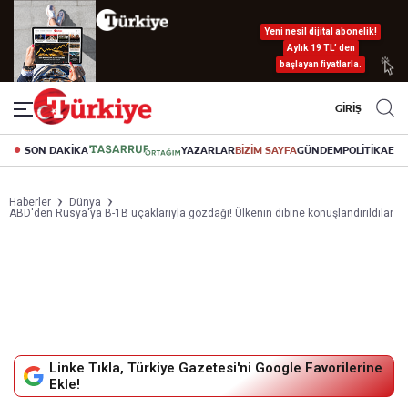
Yeni nesil dijital abonelik!
Aylık 19 TL’ den
başlayan fiyatlarla.
GİRİŞ
SON DAKİKA
YAZARLAR
BİZİM SAYFA
GÜNDEM
POLİTİKA
EK
Haberler
Dünya
ABD'den Rusya'ya B-1B uçaklarıyla gözdağı! Ülkenin dibine konuşlandırıldılar
Linke Tıkla, Türkiye Gazetesi'ni Google Favorilerine
Ekle!