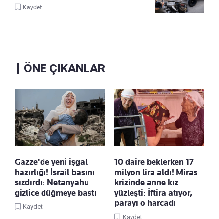
Kaydet
ÖNE ÇIKANLAR
Gazze'de yeni işgal
10 daire beklerken 17
hazırlığı! İsrail basını
milyon lira aldı! Miras
sızdırdı: Netanyahu
krizinde anne kız
gizlice düğmeye bastı
yüzleşti: İftira atıyor,
parayı o harcadı
Kaydet
Kaydet