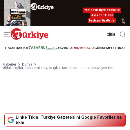
Yeni nesil dijital abonelik!
Aylık 19 TL’ den
başlayan fiyatlarla.
GİRİŞ
SON DAKİKA
YAZARLAR
BİZİM SAYFA
GÜNDEM
POLİTİKA
EK
Haberler
Dünya
Abluka kalktı, İran gemileri yola çıktı! Açık sulardan sorunsuz geçtiler
Linke Tıkla, Türkiye Gazetesi'ni Google Favorilerine
Ekle!