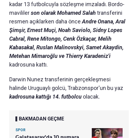
kadar 13 futbolcuyla sözleşme imzaladı. Bordo-
mavililer
son olarak Mohamed Salah
transferini
resmen açıklarken daha önce
Andre Onana, Aral
Şimşir, Ernest Muçi, Noah Saviolo, Sidny Lopes
Cabral, Rene Mitongo, Cenk Özkaçar, Melih
Kabasakal, Ruslan Malinovskyi, Samet Akaydin,
Metehan Mimaroğlu ve Thierry Karadeniz'i
kadrosuna kattı.
Darwin Nunez transferinin gerçekleşmesi
halinde Uruguaylı golcü, Trabzonspor'un bu yaz
kadrosuna kattığı 14. futbolcu
olacak.
BAKMADAN GEÇME
SPOR
Galatasaray'da 10 numara