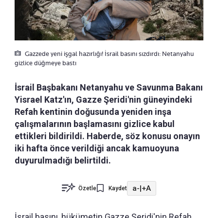
Gazzede yeni işgal hazırlığı! İsrail basını sızdırdı: Netanyahu
gizlice düğmeye bastı
İsrail Başbakanı Netanyahu ve Savunma Bakanı
Yisrael Katz'ın, Gazze Şeridi'nin güneyindeki
Refah kentinin doğusunda yeniden inşa
çalışmalarının başlamasını gizlice kabul
ettikleri bildirildi. Haberde, söz konusu onayın
iki hafta önce verildiği ancak kamuoyuna
duyurulmadığı belirtildi.
a-
|
+A
Özetle
Kaydet
İsrail basını, hükümetin Gazze Şeridi'nin Refah