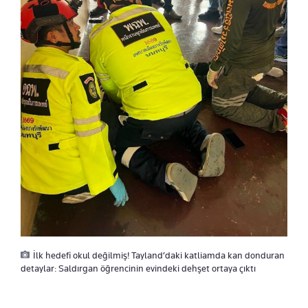
İlk hedefi okul değilmiş! Tayland’daki katliamda kan donduran
detaylar: Saldırgan öğrencinin evindeki dehşet ortaya çıktı