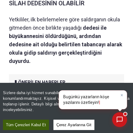
SİLAH DEDESİNİN OLABİLİR
Yetkililer, ilk belirlemelere göre saldırganın okula
gitmeden önce birlikte yaşadığı
dedesi ile
büyükannesini öldürdüğünü, ardından
dedesine ait olduğu belirtilen tabancayı alarak
okula gidip saldırıyı gerçekleştirdiğini
duyurdu.
ÖNERİLEN HABERLER
Sizlere daha iyi hizmet sunabilmek adına sitemizde
çerez
DÜNYA
konumlandırmaktayız. Kişisel verileriniz, KVKK ve GDPR kapsamında
Tayland'da okulda silahlı
×
Bugünk
|
toplanıp işlenir. Detaylı bilgi almak için
Aydınlatma Metnimizi
📰
saldırı! Ölü ve yaralılar var
Son 30 güne ait haberleri, spor gelişmelerini veya yazar yazılarını sorgulayabilirsiniz.
inceleyebilirsiniz.
Tüm Çerezleri Kabul Et
Çerez Ayarlarına Git