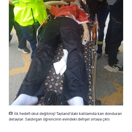
İlk hedefi okul değilmiş! Tayland’daki katliamda kan donduran
detaylar: Saldırgan öğrencinin evindeki dehşet ortaya çıktı