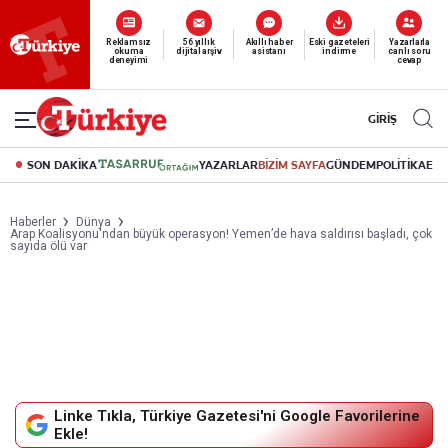
Yeni nesil dijital
abonelik 19 TL’den başlayan fiyatlarla.
GİRİŞ
SON DAKİKA
YAZARLAR
BİZİM SAYFA
GÜNDEM
POLİTİKA
EK
Haberler
Dünya
Arap Koalisyonu'ndan büyük operasyon! Yemen’de hava saldırısı başladı, çok
sayıda ölü var
Linke Tıkla, Türkiye Gazetesi'ni Google Favorilerine
Ekle!