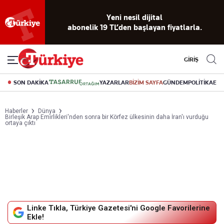
Reklamsız
56 yıllık
Akıllı haber
Eski gazeteleri
Yazarlarla
okuma
dijital arşiv
asistanı
indirme
canlı soru
deneyimi
cevap
GİRİŞ
SON DAKİKA
YAZARLAR
BİZİM SAYFA
GÜNDEM
POLİTİKA
EK
Haberler
Dünya
Birleşik Arap Emirlikleri'nden sonra bir Körfez ülkesinin daha İran'ı vurduğu
ortaya çıktı
Linke Tıkla, Türkiye Gazetesi'ni Google Favorilerine
Ekle!