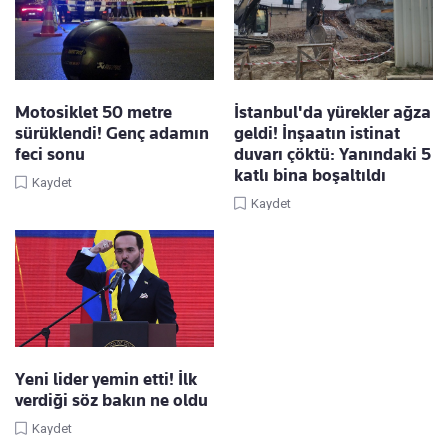
Motosiklet 50 metre
İstanbul'da yürekler ağza
sürüklendi! Genç adamın
geldi! İnşaatın istinat
feci sonu
duvarı çöktü: Yanındaki 5
katlı bina boşaltıldı
Kaydet
Kaydet
Yeni lider yemin etti! İlk
verdiği söz bakın ne oldu
Kaydet