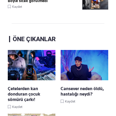
Böyle sıcak görülmedi
Kaydet
ÖNE ÇIKANLAR
Çetelerden kan
Cansever neden öldü,
donduran çocuk
hastalığı neydi?
sömürü çarkı!
Kaydet
Kaydet