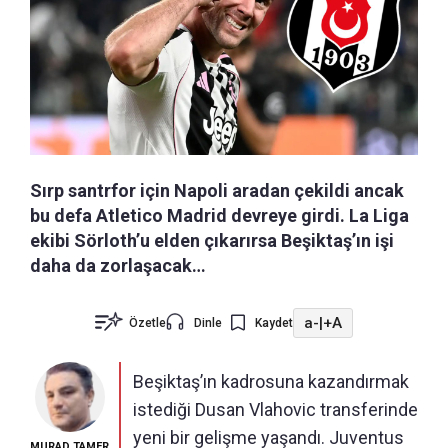
Sırp santrfor için Napoli aradan çekildi ancak
bu defa Atletico Madrid devreye girdi. La Liga
ekibi Sörloth’u elden çıkarırsa Beşiktaş’ın işi
daha da zorlaşacak…
a-
|
+A
Özetle
Dinle
Kaydet
Beşiktaş’ın kadrosuna kazandırmak
istediği Dusan Vlahovic transferinde
yeni bir gelişme yaşandı. Juventus
MURAD TAMER