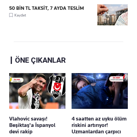
50 BİN TL TAKSİT, 7 AYDA TESLİM
Kaydet
ÖNE ÇIKANLAR
Vlahovic savaşı!
4 saatten az uyku ölüm
Beşiktaş'a İspanyol
riskini artırıyor!
devi rakip
Uzmanlardan çarpıcı