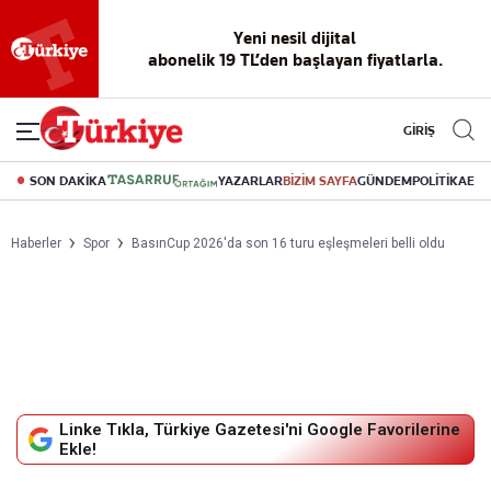
Reklamsız
56 yıllık
Akıllı haber
Eski gazeteleri
Yazarlarla
okuma
dijital arşiv
asistanı
indirme
canlı soru
deneyimi
cevap
GİRİŞ
SON DAKİKA
YAZARLAR
BİZİM SAYFA
GÜNDEM
POLİTİKA
EK
Haberler
Spor
BasınCup 2026'da son 16 turu eşleşmeleri belli oldu
Linke Tıkla, Türkiye Gazetesi'ni Google Favorilerine
Ekle!