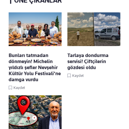
ÖNE ÇIKANLAR
Bunları tatmadan
Tarlaya dondurma
dönmeyin! Michelin
servisi! Çiftçilerin
yıldızlı şefler Nevşehir
gözdesi oldu
Kültür Yolu Festivali'ne
Kaydet
damga vurdu
Kaydet