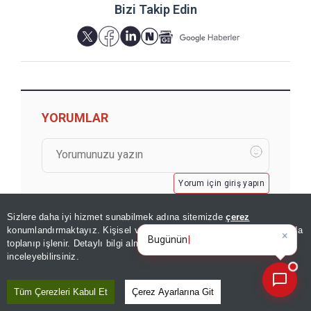
Bizi Takip Edin
YORUMLAR
Yorum için giriş yapın
Sizlere daha iyi hizmet sunabilmek adına sitemizde
çerez
×
Bugünün öne çıkan manşetleri
konumlandırmaktayız. Kişisel verileriniz, KVKK ve GDPR kapsamında
ve gelişmeleri neler?
|
toplanıp işlenir. Detaylı bilgi almak için
Aydınlatma Metnimizi
📰
Son 30 güne ait haberleri, spor gelişmelerini veya yazar yazılarını sorgulayabilirsiniz.
inceleyebilirsiniz.
Tüm Çerezleri Kabul Et
Çerez Ayarlarına Git
GÖZDEN KAÇMASIN