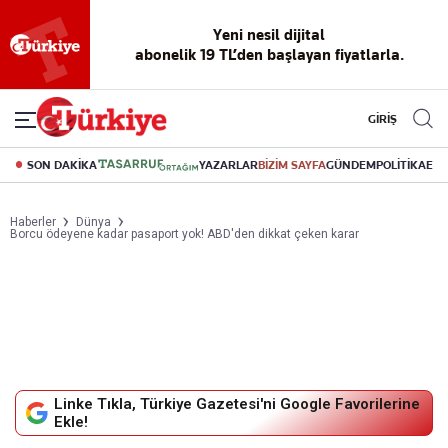
Reklamsız
56 yıllık
Akıllı haber
Eski gazeteleri
Yazarlarla
okuma
dijital arşiv
asistanı
indirme
canlı soru
deneyimi
cevap
GİRİŞ
SON DAKİKA
YAZARLAR
BİZİM SAYFA
GÜNDEM
POLİTİKA
EK
Haberler
Dünya
Borcu ödeyene kadar pasaport yok! ABD'den dikkat çeken karar
Linke Tıkla, Türkiye Gazetesi'ni Google Favorilerine
Ekle!