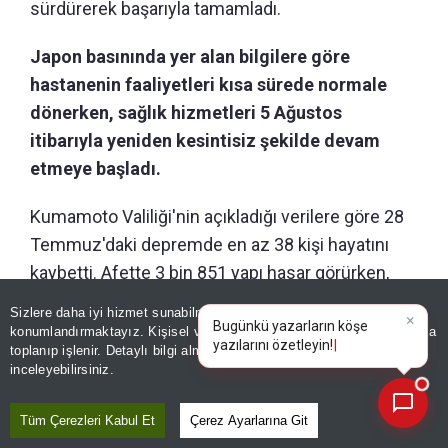
sürdürerek başarıyla tamamladı.
Japon basınında yer alan bilgilere göre
hastanenin faaliyetleri kısa sürede normale
dönerken, sağlık hizmetleri 5 Ağustos
itibarıyla yeniden kesintisiz şekilde devam
etmeye başladı.
Kumamoto Valiliği'nin açıkladığı verilere göre 28
Temmuz'daki depremde en az 38 kişi hayatını
kaybetti. Afette 3 bin 851 yapı hasar görürken,
181 bina tamamen yıkıldı. Deprem, bölgede son
Sizlere daha iyi hizmet sunabilmek adına sitemizde
çerez
×
Bugünkü yazarların köşe
yılların en yıkıcı doğal afetlerinden biri olarak
konumlandırmaktayız. Kişisel verileriniz, KVKK ve GDPR kapsamında
yazılarını özetleyin!
toplanıp işlenir. Detaylı bilgi almak için
Aydınlatma Metnimizi
kayıtlara geçti.
📰
Son 30 güne ait haberleri, spor gelişmelerini veya yazar yazılarını sorgulayabilirsiniz.
inceleyebilirsiniz.
Tüm Çerezleri Kabul Et
Çerez Ayarlarına Git
Editör :
SİNEM GÖNEN
|
Kaynak: İHLAS HABER AJANSI