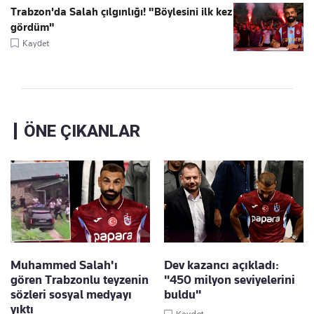
Trabzon'da Salah çılgınlığı! "Böylesini ilk kez
gördüm"
Kaydet
ÖNE ÇIKANLAR
Muhammed Salah'ı
Dev kazancı açıkladı:
gören Trabzonlu teyzenin
"450 milyon seviyelerini
sözleri sosyal medyayı
buldu"
yıktı