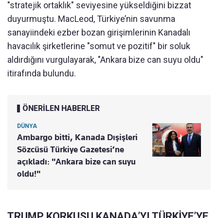
"stratejik ortaklık" seviyesine yükseldiğini bizzat
duyurmuştu. MacLeod, Türkiye’nin savunma
sanayiindeki ezber bozan girişimlerinin Kanadalı
havacılık şirketlerine "somut ve pozitif" bir soluk
aldırdığını vurgulayarak, "Ankara bize can suyu oldu"
itirafında bulundu.
ÖNERİLEN HABERLER
DÜNYA
Ambargo bitti, Kanada Dışişleri
Sözcüsü Türkiye Gazetesi’ne
açıkladı: "Ankara bize can suyu
oldu!"
TRUMP KORKUSU KANADA’YI TÜRKİYE’YE