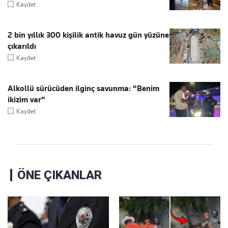
Kaydet
2 bin yıllık 300 kişilik antik havuz gün yüzüne
çıkarıldı
Kaydet
Alkollü sürücüden ilginç savunma: "Benim
ikizim var"
Kaydet
ÖNE ÇIKANLAR