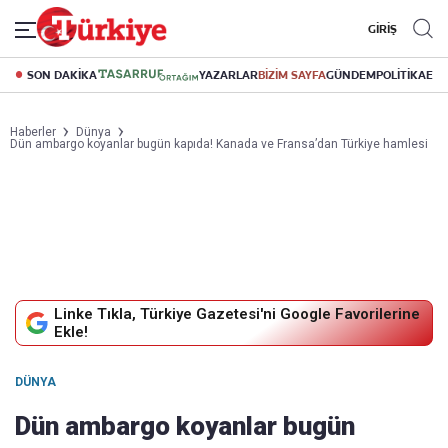
GİRİŞ
SON DAKİKA
YAZARLAR
BİZİM SAYFA
GÜNDEM
POLİTİKA
EK
Haberler
Dünya
Dün ambargo koyanlar bugün kapıda! Kanada ve Fransa’dan Türkiye hamlesi
Linke Tıkla, Türkiye Gazetesi'ni Google Favorilerine
Ekle!
DÜNYA
Dün ambargo koyanlar bugün