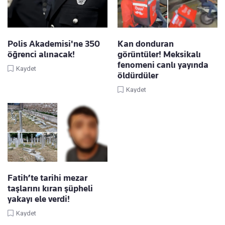
Polis Akademisi'ne 350
Kan donduran
öğrenci alınacak!
görüntüler! Meksikalı
fenomeni canlı yayında
Kaydet
öldürdüler
Kaydet
Fatih’te tarihi mezar
taşlarını kıran şüpheli
yakayı ele verdi!
Kaydet