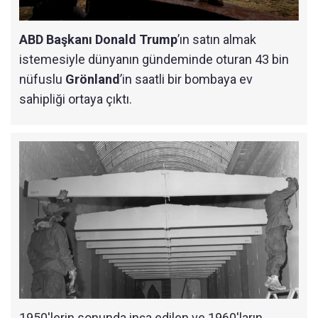
ABD Başkanı Donald Trump
’ın satın almak
istemesiyle dünyanın gündeminde oturan 43 bin
nüfuslu
Grönland
’in saatli bir bombaya ev
sahipliği ortaya çıktı.
1950'lerin sonunda inşa edilen ve 1960'ların