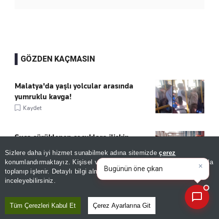
GÖZDEN KAÇMASIN
Malatya'da yaşlı yolcular arasında
yumruklu kavga!
Kaydet
Suça sürüklenen çocuklara ilişkin
düzenleme kabul edildi
Sizlere daha iyi hizmet sunabilmek adına sitemizde
çerez
×
Kaydet
Bugünün öne çıkan manşetleri
konumlandırmaktayız. Kişisel verileriniz, KVKK ve GDPR kapsamında
ve gelişmeleri neler?
|
toplanıp işlenir. Detaylı bilgi almak için
Aydınlatma Metnimizi
📰
Son 30 güne ait haberleri, spor gelişmelerini veya yazar yazılarını sorgulayabilirsiniz.
inceleyebilirsiniz.
Fidan, Mekke Anlaşması'nın perde
arkasını anlattı
Tüm Çerezleri Kabul Et
Çerez Ayarlarına Git
Kaydet