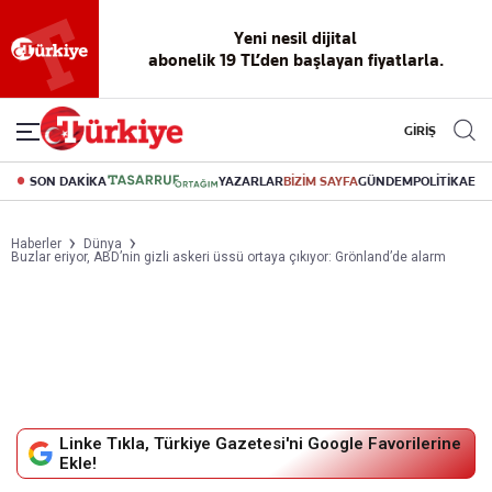
Reklamsız
56 yıllık
Akıllı haber
Eski gazeteleri
Yazarlarla
okuma
dijital arşiv
asistanı
indirme
canlı soru
deneyimi
cevap
GİRİŞ
SON DAKİKA
YAZARLAR
BİZİM SAYFA
GÜNDEM
POLİTİKA
EK
Haberler
Dünya
Buzlar eriyor, ABD’nin gizli askeri üssü ortaya çıkıyor: Grönland’de alarm
Linke Tıkla, Türkiye Gazetesi'ni Google Favorilerine
Ekle!