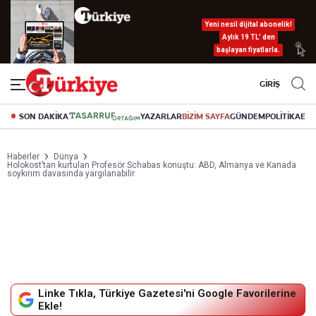
Yeni nesil dijital abonelik!
Aylık 19 TL’ den
başlayan fiyatlarla.
GİRİŞ
SON DAKİKA
YAZARLAR
BİZİM SAYFA
GÜNDEM
POLİTİKA
EK
Haberler
Dünya
Holokost’tan kurtulan Profesör Schabas konuştu: ABD, Almanya ve Kanada
soykırım davasında yargılanabilir
Linke Tıkla, Türkiye Gazetesi'ni Google Favorilerine
Ekle!