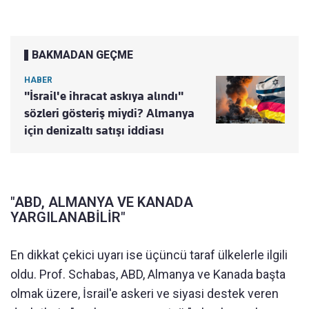
BAKMADAN GEÇME
HABER
"İsrail'e ihracat askıya alındı"
sözleri gösteriş miydi? Almanya
için denizaltı satışı iddiası
"ABD, ALMANYA VE KANADA
YARGILANABİLİR"
En dikkat çekici uyarı ise üçüncü taraf ülkelerle ilgili
oldu. Prof. Schabas, ABD, Almanya ve Kanada başta
olmak üzere, İsrail'e askeri ve siyasi destek veren