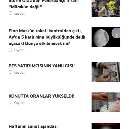
Sturm Graz'dan Fenerbahçe itirafı:
"Mümkün değil"
Kaydet
Elon Musk’ın roketi kontrolden çıktı,
Ay'da 5 katlı bina büyüklüğünde delik
açacak! Dünya etkilenecek mi?
Kaydet
BES YATIRIMCISININ YANILGISI!
Kaydet
KONUTTA ORANLAR YÜKSELDİ!
Kaydet
Haftanın sanat ajandası