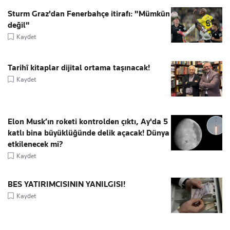
Sturm Graz'dan Fenerbahçe itirafı: "Mümkün
değil"
Kaydet
Tarihî kitaplar dijital ortama taşınacak!
Kaydet
Elon Musk’ın roketi kontrolden çıktı, Ay'da 5
katlı bina büyüklüğünde delik açacak! Dünya
etkilenecek mi?
Kaydet
BES YATIRIMCISININ YANILGISI!
Kaydet