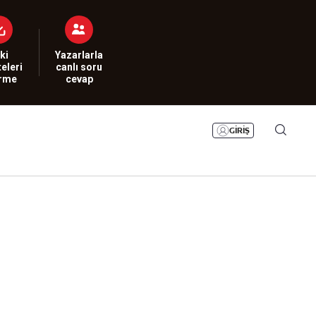
Bizim Sayfa
Namaz Vakitleri
Sesli Yayınlar
ki
Yazarlarla
eleri
canlı soru
irme
cevap
GİRİŞ