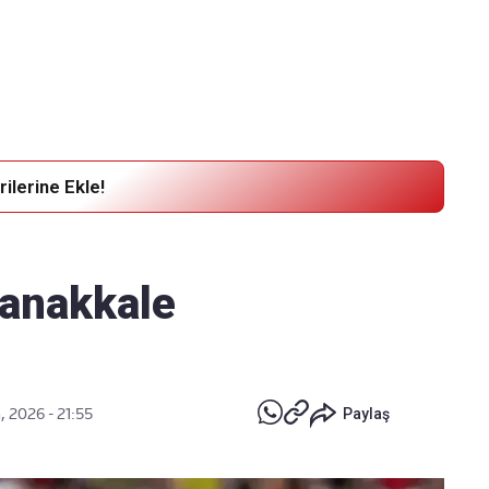
Haber Verin
Editör masamıza bilgi ve materyal
göndermek için
tıklayın
ilerine Ekle!
Çanakkale
, 2026 - 21:55
Paylaş