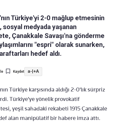
nın Türkiye'yi 2-0 mağlup etmesinin
si, sosyal medyada yaşanan
azete, Çanakkale Savaşı'na gönderme
aylaşımlarını "espri" olarak sunarken,
raftarları hedef aldı.
a-
|
+A
le
Kaydet
n Türkiye karşısında aldığı 2-0'lık sürpriz
rdi. Türkiye'ye yönelik provokatif
zetesi, yeşil sahadaki rekabeti 1915 Çanakkale
def alan manipülatif bir habere imza attı.