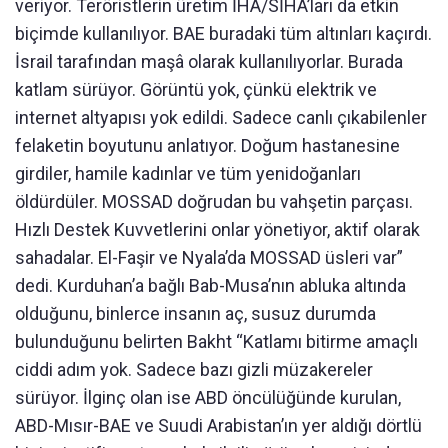
veriyor. Teröristlerin üretim İHA/SİHA’ları da etkin
biçimde kullanılıyor. BAE buradaki tüm altınları kaçırdı.
İsrail tarafından maşâ olarak kullanılıyorlar. Burada
katlam sürüyor. Görüntü yok, çünkü elektrik ve
internet altyapısı yok edildi. Sadece canlı çıkabilenler
felaketin boyutunu anlatıyor. Doğum hastanesine
girdiler, hamile kadınlar ve tüm yenidoğanları
öldürdüler. MOSSAD doğrudan bu vahşetin parçası.
Hızlı Destek Kuvvetlerini onlar yönetiyor, aktif olarak
sahadalar. El-Faşir ve Nyala’da MOSSAD üsleri var”
dedi. Kurduhan’a bağlı Bab-Musa’nın abluka altında
olduğunu, binlerce insanın aç, susuz durumda
bulunduğunu belirten Bakht “Katlamı bitirme amaçlı
ciddi adım yok. Sadece bazı gizli müzakereler
sürüyor. İlginç olan ise ABD öncülüğünde kurulan,
ABD-Mısır-BAE ve Suudi Arabistan’ın yer aldığı dörtlü