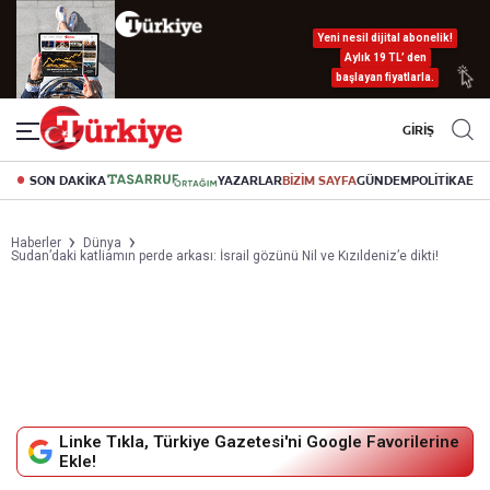
Yeni nesil dijital abonelik!
Aylık 19 TL’ den
başlayan fiyatlarla.
GİRİŞ
SON DAKİKA
YAZARLAR
BİZİM SAYFA
GÜNDEM
POLİTİKA
EK
Haberler
Dünya
Sudan’daki katliamın perde arkası: İsrail gözünü Nil ve Kızıldeniz’e dikti!
Linke Tıkla, Türkiye Gazetesi'ni Google Favorilerine
Ekle!