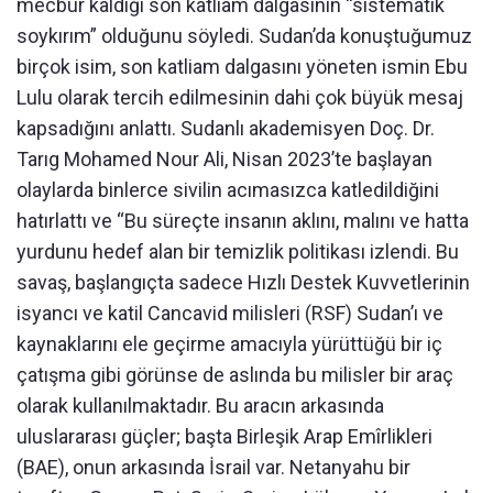
mecbur kaldığı son katliam dalgasının “sistematik
soykırım” olduğunu söyledi. Sudan’da konuştuğumuz
birçok isim, son katliam dalgasını yöneten ismin Ebu
Lulu olarak tercih edilmesinin dahi çok büyük mesaj
kapsadığını anlattı. Sudanlı akademisyen Doç. Dr.
Tarıg Mohamed Nour Ali, Nisan 2023’te başlayan
olaylarda binlerce sivilin acımasızca katledildiğini
hatırlattı ve “Bu süreçte insanın aklını, malını ve hatta
yurdunu hedef alan bir temizlik politikası izlendi. Bu
savaş, başlangıçta sadece Hızlı Destek Kuvvetlerinin
isyancı ve katil Cancavid milisleri (RSF) Sudan’ı ve
kaynaklarını ele geçirme amacıyla yürüttüğü bir iç
çatışma gibi görünse de aslında bu milisler bir araç
olarak kullanılmaktadır. Bu aracın arkasında
uluslararası güçler; başta Birleşik Arap Emîrlikleri
(BAE), onun arkasında İsrail var. Netanyahu bir