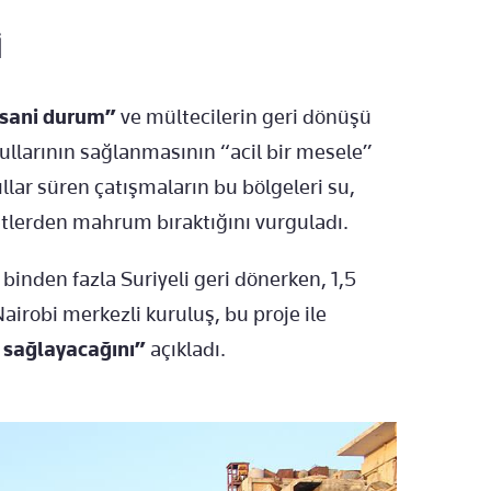
İ
nsani durum”
ve mültecilerin geri dönüşü
ullarının sağlanmasının “acil bir mesele”
ıllar süren çatışmaların bu bölgeleri su,
etlerden mahrum bıraktığını vurguladı.
inden fazla Suriyeli geri dönerken, 1,5
Nairobi merkezli kuruluş, bu proje ile
a sağlayacağını”
açıkladı.