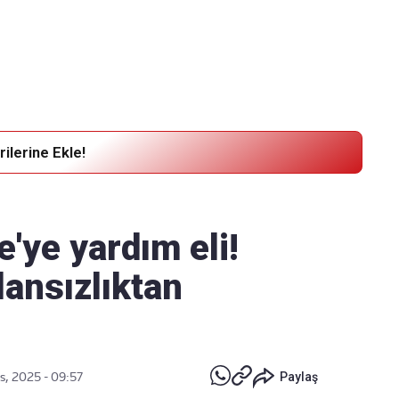
Haber Verin
Editör masamıza bilgi ve materyal
göndermek için
tıklayın
ilerine Ekle!
'ye yardım eli!
ansızlıktan
s, 2025 - 09:57
Paylaş