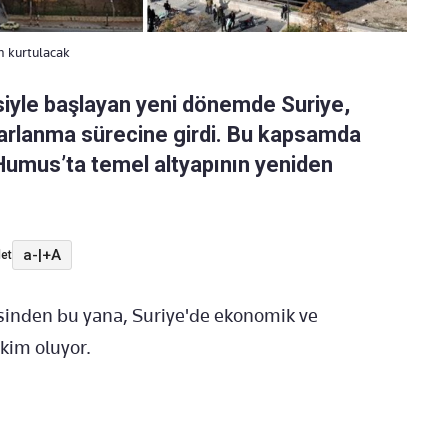
n kurtulacak
esiyle başlayan yeni dönemde Suriye,
arlanma sürecine girdi. Bu kapsamda
Humus’ta temel altyapının yeniden
a-
|
+A
et
sinden bu yana, Suriye'de ekonomik ve
kim oluyor.