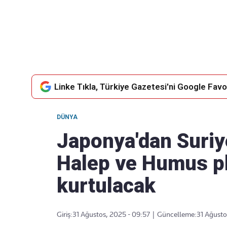
Takip Edin
Favori mecralarınızda haber
akışımıza ulaşın
Linke Tıkla, Türkiye Gazetesi'ni Google Favor
DÜNYA
Japonya'dan Suriye
Halep ve Humus pl
kurtulacak
Giriş:
31 Ağustos, 2025 - 09:57
|
Güncelleme:
31 Ağusto