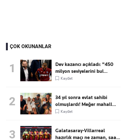
Kaçırmayın
Ücretsiz üye olun, gündemi
şekillendiren gelişmeleri önce siz duyun
ÇOK OKUNANLAR
Dev kazancı açıkladı: "450
1
milyon seviyelerini bul...
Kaydet
34 yıl sonra evlat sahibi
2
olmuşlardı! Meğer mahall...
Kaydet
Galatasaray-Villarreal
3
hazırlık maçı ne zaman, saa...