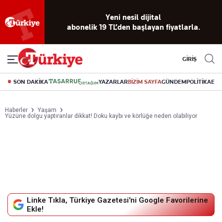
Yeni nesil dijital
abonelik 19 TL’den başlayan fiyatlarla.
GİRİŞ
SON DAKİKA
YAZARLAR
BİZİM SAYFA
GÜNDEM
POLİTİKA
EK
Haberler
Yaşam
Yüzüne dolgu yaptıranlar dikkat! Doku kaybı ve körlüğe neden olabiliyor
Linke Tıkla, Türkiye Gazetesi'ni Google Favorilerine
Ekle!