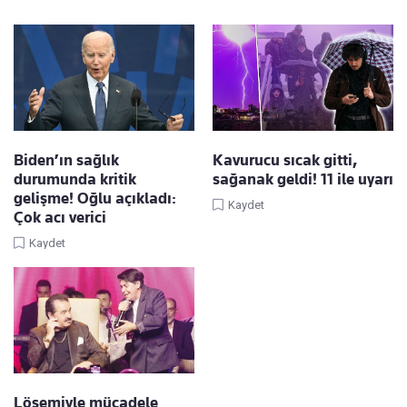
Biden’ın sağlık
Kavurucu sıcak gitti,
durumunda kritik
sağanak geldi! 11 ile uyarı
gelişme! Oğlu açıkladı:
Kaydet
Çok acı verici
Kaydet
Lösemiyle mücadele