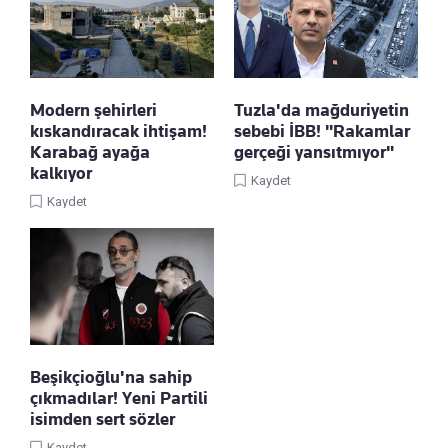
Modern şehirleri
Tuzla'da mağduriyetin
kıskandıracak ihtişam!
sebebi İBB! "Rakamlar
Karabağ ayağa
gerçeği yansıtmıyor"
kalkıyor
Kaydet
Kaydet
Beşikçioğlu'na sahip
çıkmadılar! Yeni Partili
isimden sert sözler
Kaydet