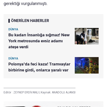
gerektiği vurgulanmıştı.
ÖNERİLEN HABERLER
DÜNYA
Bu kadarı İnsanlığa sığmaz! New
York metrosunda evsiz adamı
ateşe verdi
DÜNYA
Polonya'da feci kaza! Tramvaylar
birbirine girdi, onlarca yaralı var
Editör :
ZEYNEP ERDİVANLI
|
Kaynak: ANADOLU AJANSI