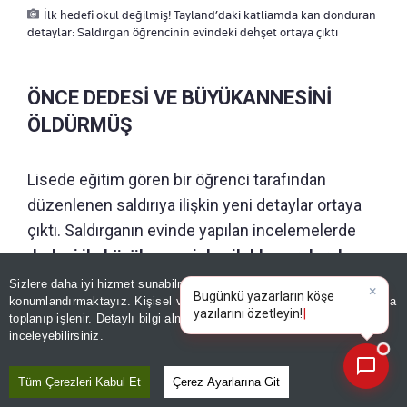
İlk hedefi okul değilmiş! Tayland’daki katliamda kan donduran
detaylar: Saldırgan öğrencinin evindeki dehşet ortaya çıktı
ÖNCE DEDESİ VE BÜYÜKANNESİNİ
ÖLDÜRMÜŞ
Lisede eğitim gören bir öğrenci tarafından
düzenlenen saldırıya ilişkin yeni detaylar ortaya
çıktı. Saldırganın evinde yapılan incelemelerde
dedesi ile büyükannesi de silahla vurularak
hayatını kaybetmiş halde bulundu.
Sizlere daha iyi hizmet sunabilmek adına sitemizde
çerez
konumlandırmaktayız. Kişisel verileriniz, KVKK ve GDPR kapsamında
×
Bugü
|
toplanıp işlenir. Detaylı bilgi almak için
Aydınlatma Metnimizi
📰
Son 30 güne ait haberleri, spor gelişmelerini veya yazar yazılarını sorgulayabilirsiniz.
inceleyebilirsiniz.
Tüm Çerezleri Kabul Et
Çerez Ayarlarına Git