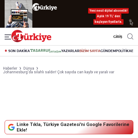
Yeni nesil dijital abonelik!
Aylık 19 TL’ den
başlayan fiyatlarla.
GİRİŞ
SON DAKİKA
YAZARLAR
BİZİM SAYFA
GÜNDEM
POLİTİKA
EK
Haberler
Dünya
Johannesburg'da silahlı saldırı! Çok sayıda can kaybı ve yaralı var
Linke Tıkla, Türkiye Gazetesi'ni Google Favorilerine
Ekle!