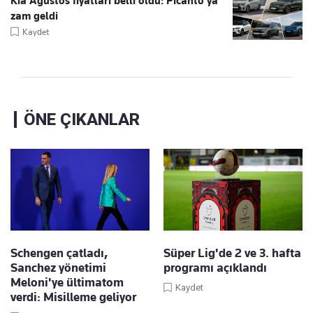
Kia Ağustos fiyatları belli oldu: Picanto'ya
zam geldi
Kaydet
ÖNE ÇIKANLAR
Schengen çatladı,
Süper Lig'de 2 ve 3. hafta
Sanchez yönetimi
programı açıklandı
Meloni'ye ültimatom
Kaydet
verdi: Misilleme geliyor