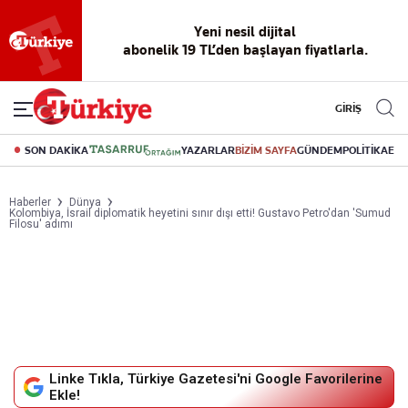
Yeni nesil dijital
abonelik 19 TL’den başlayan fiyatlarla.
GİRİŞ
SON DAKİKA
YAZARLAR
BİZİM SAYFA
GÜNDEM
POLİTİKA
EK
Haberler
Dünya
Kolombiya, İsrail diplomatik heyetini sınır dışı etti! Gustavo Petro'dan 'Sumud
Filosu' adımı
Linke Tıkla, Türkiye Gazetesi'ni Google Favorilerine
Ekle!