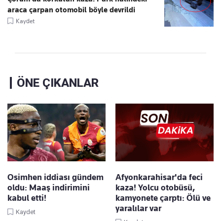
araca çarpan otomobil böyle devrildi
Kaydet
ÖNE ÇIKANLAR
Osimhen iddiası gündem
Afyonkarahisar'da feci
oldu: Maaş indirimini
kaza! Yolcu otobüsü,
kabul etti!
kamyonete çarptı: Ölü ve
yaralılar var
Kaydet